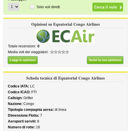
Solo voli diretti
Opinioni su Equatorial Congo Airlines
Totale recensioni:
0
Media voti dei viaggiatori:
Leggi le opinioni
Scrivi la tua opinione
Scheda tecnica di Equatorial Congo Airlines
Codice IATA:
LC
Codice ICAO:
PTI
Callsign:
Grifter
Nazione:
Congo
Tipologia compagnia aerea:
di linea
Dimensione Flotta:
7
Aeroporti serviti:
8
Numero di rotte:
16