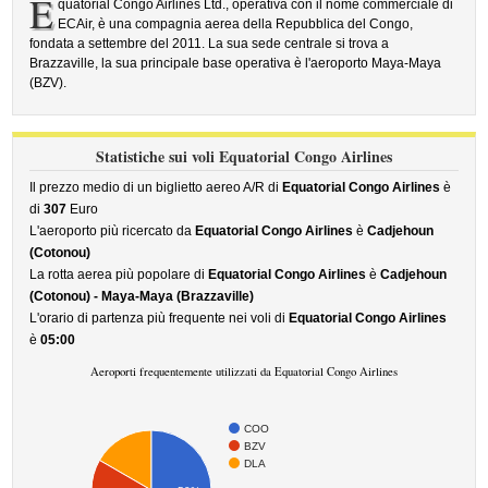
E
quatorial Congo Airlines Ltd., operativa con il nome commerciale di
ECAir, è una compagnia aerea della Repubblica del Congo,
fondata a settembre del 2011. La sua sede centrale si trova a
Brazzaville, la sua principale base operativa è l'aeroporto Maya-Maya
(BZV).
Statistiche sui voli Equatorial Congo Airlines
Il prezzo medio di un biglietto aereo A/R di
Equatorial Congo Airlines
è
di
307
Euro
L'aeroporto più ricercato da
Equatorial Congo Airlines
è
Cadjehoun
(Cotonou)
La rotta aerea più popolare di
Equatorial Congo Airlines
è
Cadjehoun
(Cotonou) - Maya-Maya (Brazzaville)
L'orario di partenza più frequente nei voli di
Equatorial Congo Airlines
è
05:00
Aeroporti frequentemente utilizzati da Equatorial Congo Airlines
COO
BZV
DLA