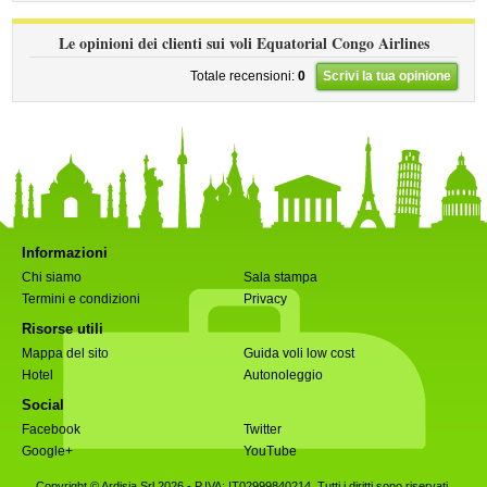
Le opinioni dei clienti sui voli Equatorial Congo Airlines
Totale recensioni:
0
Scrivi la tua opinione
Informazioni
Chi siamo
Sala stampa
Termini e condizioni
Privacy
Risorse utili
Mappa del sito
Guida voli low cost
Hotel
Autonoleggio
Social
Facebook
Twitter
Google+
YouTube
Copyright © Ardisia Srl 2026
- P.IVA: IT02999840214. Tutti i diritti sono riservati.