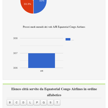
50%
33.3%
Prezzi medi mensili dei voli A/R Equatorial Congo Airlines
308
…
307
306
ott
Elenco città servite da Equatorial Congo Airlines in ordine
alfabetico
B
C
D
L
P
Q
S
T