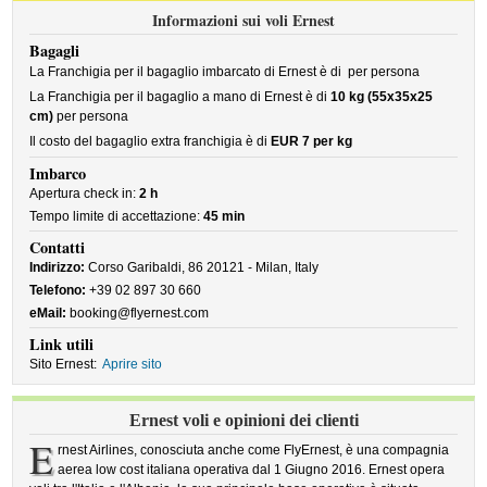
Informazioni sui voli Ernest
Bagagli
La Franchigia per il bagaglio imbarcato di Ernest è di
per persona
La Franchigia per il bagaglio a mano di Ernest è di
10 kg (55x35x25
cm)
per persona
Il costo del bagaglio extra franchigia è di
EUR 7 per kg
Imbarco
Apertura check in:
2 h
Tempo limite di accettazione:
45 min
Contatti
Indirizzo:
Corso Garibaldi, 86 20121 - Milan, Italy
Telefono:
+39 02 897 30 660
eMail:
booking@flyernest.com
Link utili
Sito Ernest:
Aprire sito
Ernest voli e opinioni dei clienti
E
rnest Airlines, conosciuta anche come FlyErnest, è una compagnia
aerea low cost italiana operativa dal 1 Giugno 2016. Ernest opera