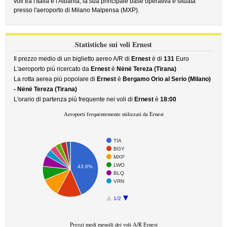
voli tra l'Italia e l'Albania, la sua principale base operativa è situata
presso l'aeroporto di Milano Malpensa (MXP).
Statistiche sui voli Ernest
Il prezzo medio di un biglietto aereo A/R di
Ernest
è di
131
Euro
L'aeroporto più ricercato da
Ernest
è
Nënë Tereza (Tirana)
La rotta aerea più popolare di
Ernest
è
Bergamo Orio al Serio (Milano)
- Nënë Tereza (Tirana)
L'orario di partenza più frequente nei voli di
Ernest
è
18:00
Aeroporti frequentemente utilizzati da Ernest
TIA
BGY
MXP
LWO
43.6%
BLQ
VRN
1/2
Prezzi medi mensili dei voli A/R Ernest