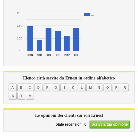
200
…
150
100
50
gen
feb
set
ott
nov
dic
Elenco città servite da Ernest in ordine alfabetico
A
B
C
D
F
G
I
K
L
M
N
O
P
R
S
T
V
Le opinioni dei clienti sui voli Ernest
Totale recensioni:
0
Scrivi la tua opinione