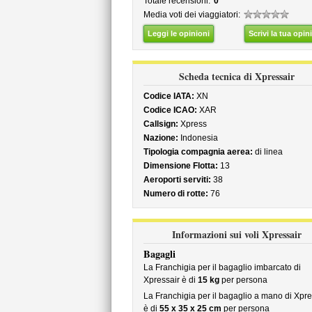
Totale recensioni:
0
Media voti dei viaggiatori:
Leggi le opinioni
Scrivi la tua opin
Scheda tecnica di Xpressair
Codice IATA:
XN
Codice ICAO:
XAR
Callsign:
Xpress
Nazione:
Indonesia
Tipologia compagnia aerea:
di linea
Dimensione Flotta:
13
Aeroporti serviti:
38
Numero di rotte:
76
Informazioni sui voli Xpressair
Bagagli
La Franchigia per il bagaglio imbarcato di
Xpressair è di
15 kg
per persona
La Franchigia per il bagaglio a mano di Xpre
è di
55 x 35 x 25 cm
per persona