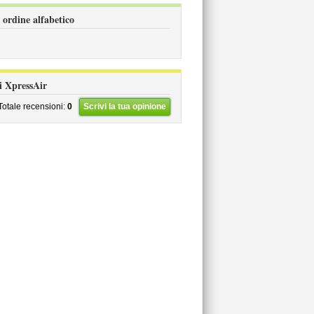
 ordine alfabetico
li XpressAir
Totale recensioni:
0
Scrivi la tua opinione