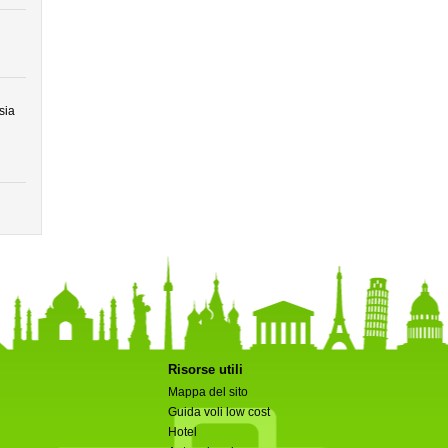
sia
Risorse utili
Mappa del sito
Guida voli low cost
Hotel