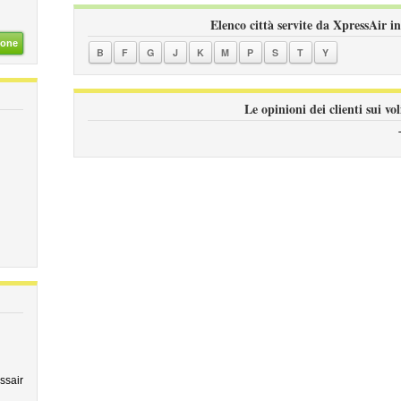
Elenco città servite da XpressAir in
ione
B
F
G
J
K
M
P
S
T
Y
Le opinioni dei clienti sui vo
ssair