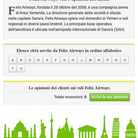
F
elix Airways, fondata il 26 ottobre del 2008, è una compagnia aerea
di linea Yemenita. La direzione generale della società è situata
nella capitale Sana'a. Felix Airways opera voli domestici in Yemen e voli
regionali in diversi paesi limitrofi. La principale base operativa
dell'aerolinea è ubicata nell'aeroporto internazionale di Sana'a (SAH).
Elenco città servite da Felix Airways in ordine alfabetico
A
B
C
D
E
F
G
H
J
M
N
P
R
S
T
U
Le opinioni dei clienti sui voli Felix Airways
Totale recensioni:
0
Scrivi la tua opinione