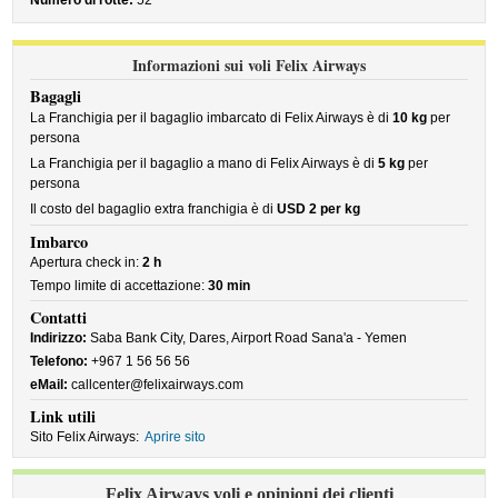
Numero di rotte:
52
Informazioni sui voli Felix Airways
Bagagli
La Franchigia per il bagaglio imbarcato di Felix Airways è di
10 kg
per
persona
La Franchigia per il bagaglio a mano di Felix Airways è di
5 kg
per
persona
Il costo del bagaglio extra franchigia è di
USD 2 per kg
Imbarco
Apertura check in:
2 h
Tempo limite di accettazione:
30 min
Contatti
Indirizzo:
Saba Bank City, Dares, Airport Road Sana'a - Yemen
Telefono:
+967 1 56 56 56
eMail:
callcenter@felixairways.com
Link utili
Sito Felix Airways:
Aprire sito
Felix Airways voli e opinioni dei clienti