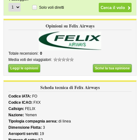
Solo voli diretti
Opinioni su Felix Airways
Totale recensioni:
0
Media voti dei viaggiatori:
Leggi le opinioni
Scrivi la tua opinione
Scheda tecnica di Felix Airways
Codice IATA:
FO
Codice ICAO:
FXX
Callsign:
FELIX
Nazione:
Yemen
Tipologia compagnia aerea:
di linea
Dimensione Flotta:
3
Aeroporti serviti:
19