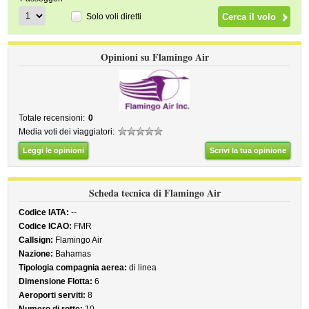
Solo voli diretti
Opinioni su Flamingo Air
Totale recensioni:
0
Media voti dei viaggiatori:
Leggi le opinioni
Scrivi la tua opinione
Scheda tecnica di Flamingo Air
Codice IATA:
--
Codice ICAO:
FMR
Callsign:
Flamingo Air
Nazione:
Bahamas
Tipologia compagnia aerea:
di linea
Dimensione Flotta:
6
Aeroporti serviti:
8