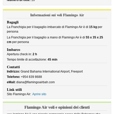
Numero di rotte:
10
Informazioni sui voli Flamingo Air
Bagagli
La Franchigia per il bagaglio imbarcato di Flamingo Air è di
15 kg
per
persona
La Franchigia per il bagaglio a mano di Flamingo Air è di
55 x 35 x 25
cm
per persona
Imbarco
Apertura check in:
2 h
Tempo limite di accettazione:
45 min
Contatti
Indirizzo:
Grand Bahama International Airport, Freeport
Telefono:
+954 839 8688
eMail:
diana@flamingoairbah.com
Link utili
Sito Flamingo Air:
Aprire sito
Flamingo Air voli e opinioni dei clienti