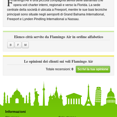
F
lamingo Air è una piccola compagnia aerea delle Bahamas che
opera voli charter interni, regionali e verso la Florida. La sede
centrale della società è ubicata a Freeport, mentre le sue basi tecniche
principali sono situate negli aeroporti di Grand Bahama International,
Freeport e Lynden Pindling International a Nassau.
Elenco città servite da Flamingo Air in ordine alfabetico
B
F
M
Le opinioni dei clienti sui voli Flamingo Air
Totale recensioni:
0
Scrivi la tua opinione
Informazioni