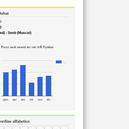
ydubai
o
)
ul) - Seeb (Muscat)
Prezzi medi mensili dei voli A/R Flydubai
…
gen
apr
set
ott
nov
dic
 ordine alfabetico