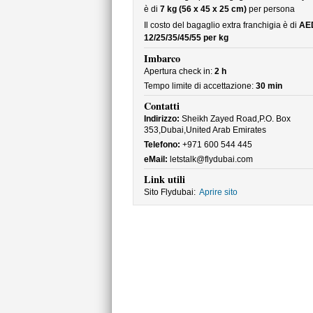
è di
7 kg (56 x 45 x 25 cm)
per persona
Il costo del bagaglio extra franchigia è di
AE
12/25/35/45/55 per kg
Imbarco
Apertura check in:
2 h
Tempo limite di accettazione:
30 min
Contatti
Indirizzo:
Sheikh Zayed Road,P.O. Box
353,Dubai,United Arab Emirates
Telefono:
+971 600 544 445
eMail:
letstalk@flydubai.com
Link utili
Sito Flydubai:
Aprire sito