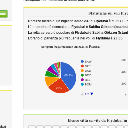
Statistiche sui voli Fl
ione
Il prezzo medio di un biglietto aereo A/R di
Flydubai
è di
357
Eur
L'aeroporto più ricercato da
Flydubai
è
Sabiha Gökcen (Istanbul
La rotta aerea più popolare di
Flydubai
è
Sabiha Gökcen (Istanb
L'orario di partenza più frequente nei voli di
Flydubai
è
23:05
Aeroporti frequentemente utilizzati da Flydubai
600
SAW
MCT
DXB
400
BEY
40.1%
DEL
200
BOM
25%
1/2
0
Elenco città servite da Flydubai in
ubai