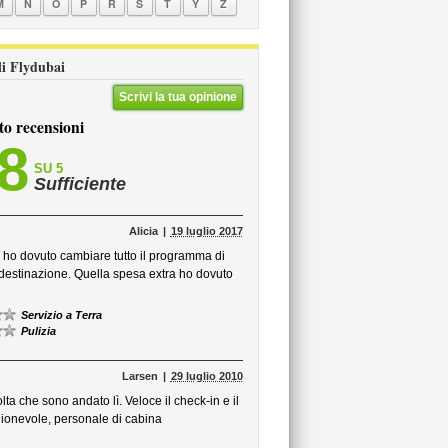
M
N
O
P
R
S
T
Y
Z
oli Flydubai
Scrivi la tua opinione
to recensioni
,8
SU 5
Sufficiente
Alicia
19 luglio 2017
e ho dovuto cambiare tutto il programma di
a destinazione. Quella spesa extra ho dovuto
Servizio a Terra
Pulizia
Larsen
29 luglio 2010
lta che sono andato lì. Veloce il check-in e il
gionevole, personale di cabina