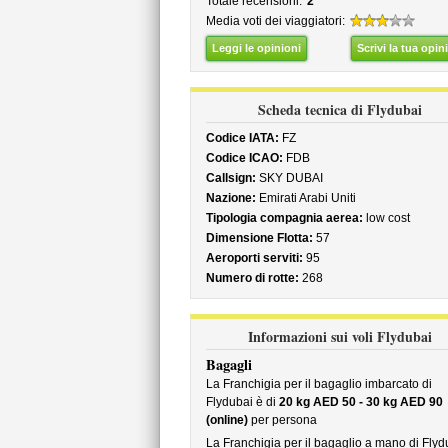
Totale recensioni:
2
Media voti dei viaggiatori:
Leggi le opinioni
Scrivi la tua opin
Scheda tecnica di Flydubai
Codice IATA:
FZ
Codice ICAO:
FDB
Callsign:
SKY DUBAI
Nazione:
Emirati Arabi Uniti
Tipologia compagnia aerea:
low cost
Dimensione Flotta:
57
Aeroporti serviti:
95
Numero di rotte:
268
Informazioni sui voli Flydubai
Bagagli
La Franchigia per il bagaglio imbarcato di
Flydubai è di
20 kg AED 50 - 30 kg AED 90
(online)
per persona
La Franchigia per il bagaglio a mano di Flyd