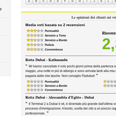
A
B
C
D
E
F
G
H
I
J
K
L
D
Le opinioni dei clienti sui v
Media voti basata su 2 recensioni
Puntualità
Riassun
Servizio a Terra
2
Servizio a Bordo
Pulizia
Convenienza
Rotta
Dubai - Kathmandu
“
Mi hanno cancellato il volo pochi giorni prima della partenza 
viaggio, una notte in più di albergo e sono arrivata tardi alla mi
”
pagarla dalle mie tasche. Non consiglio Flydubai!
Puntualità
Servizio a Bordo
Convenienza
Rotta
Dubai - Alessandria d'Egitto - Dubai
“
Il Terminal 2 a Dubai è ok, è diventato più grande dall'ultima vo
processo d'immigrazione. A bordo, scelta dei cibi a un prezzo ra
”
professionale.