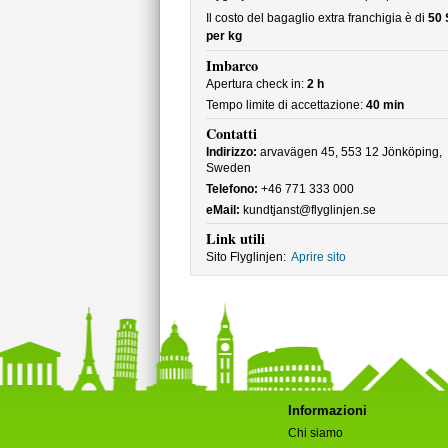
Il costo del bagaglio extra franchigia è di
50
per kg
Imbarco
Apertura check in:
2 h
Tempo limite di accettazione:
40 min
Contatti
Indirizzo:
arvavägen 45, 553 12 Jönköping,
Sweden
Telefono:
+46 771 333 000
eMail:
kundtjanst@flyglinjen.se
Link utili
Sito Flyglinjen:
Aprire sito
Informazioni
Chi siamo