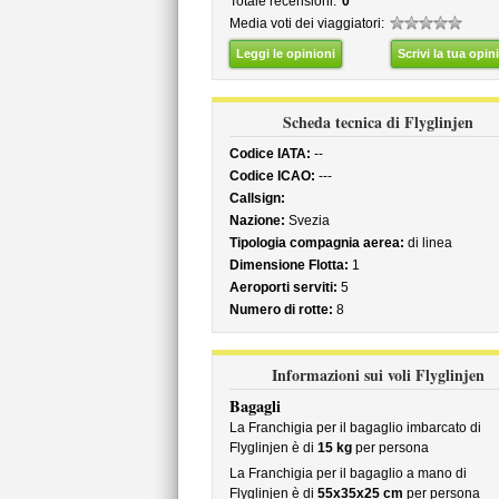
Totale recensioni:
0
Media voti dei viaggiatori:
Leggi le opinioni
Scrivi la tua opin
Scheda tecnica di Flyglinjen
Codice IATA:
--
Codice ICAO:
---
Callsign:
Nazione:
Svezia
Tipologia compagnia aerea:
di linea
Dimensione Flotta:
1
Aeroporti serviti:
5
Numero di rotte:
8
Informazioni sui voli Flyglinjen
Bagagli
La Franchigia per il bagaglio imbarcato di
Flyglinjen è di
15 kg
per persona
La Franchigia per il bagaglio a mano di
Flyglinjen è di
55x35x25 cm
per persona