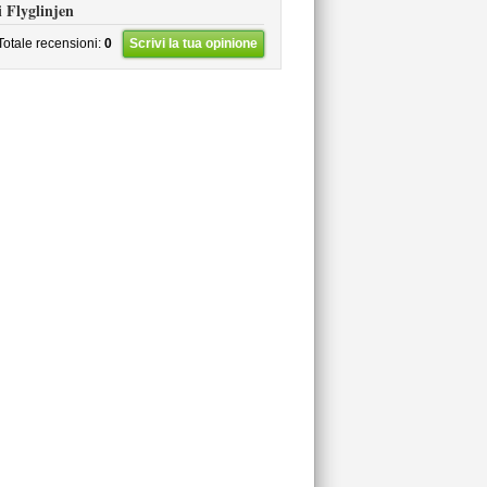
i Flyglinjen
Totale recensioni:
0
Scrivi la tua opinione