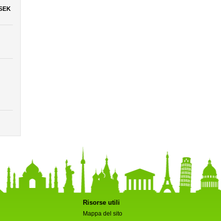
 SEK
Risorse utili
Mappa del sito