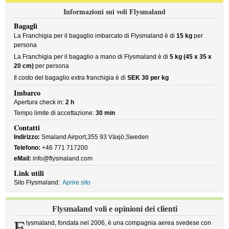
Informazioni sui voli Flysmaland
Bagagli
La Franchigia per il bagaglio imbarcato di Flysmaland è di
15 kg
per
persona
La Franchigia per il bagaglio a mano di Flysmaland è di
5 kg (45 x 35 x
20 cm)
per persona
Il costo del bagaglio extra franchigia è di
SEK 30 per kg
Imbarco
Apertura check in:
2 h
Tempo limite di accettazione:
30 min
Contatti
Indirizzo:
Smaland Airport,355 93 Växjö,Sweden
Telefono:
+46 771 717200
eMail:
info@flysmaland.com
Link utili
Sito Flysmaland:
Aprire sito
Flysmaland voli e opinioni dei clienti
F
lysmaland, fondata nel 2006, è una compagnia aerea svedese con