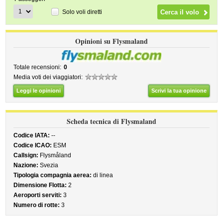
Solo voli diretti
Opinioni su Flysmaland
Totale recensioni:
0
Media voti dei viaggiatori:
Leggi le opinioni
Scrivi la tua opinione
Scheda tecnica di Flysmaland
Codice IATA:
--
Codice ICAO:
ESM
Callsign:
Flysmåland
Nazione:
Svezia
Tipologia compagnia aerea:
di linea
Dimensione Flotta:
2
Aeroporti serviti:
3
Numero di rotte:
3