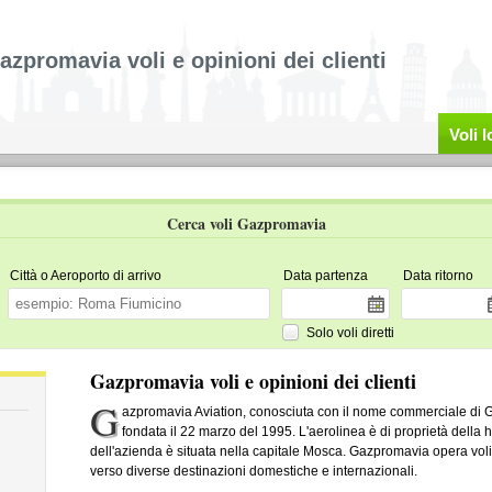
azpromavia voli e opinioni dei clienti
Voli 
Cerca voli Gazpromavia
Città o Aeroporto di arrivo
Data partenza
Data ritorno
Solo voli diretti
Gazpromavia voli e opinioni dei clienti
G
azpromavia Aviation, conosciuta con il nome commerciale di
fondata il 22 marzo del 1995. L'aerolinea è di proprietà della
dell'azienda è situata nella capitale Mosca. Gazpromavia opera voli
verso diverse destinazioni domestiche e internazionali.