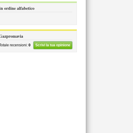
in ordine alfabetico
i Gazpromavia
Totale recensioni:
0
Scrivi la tua opinione