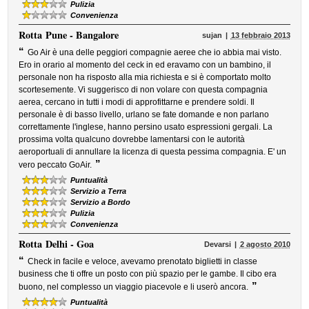
Pulizia
Convenienza
Rotta
Pune - Bangalore
sujan
13 febbraio 2013
“
Go Air è una delle peggiori compagnie aeree che io abbia mai visto.
Ero in orario al momento del ceck in ed eravamo con un bambino, il
personale non ha risposto alla mia richiesta e si è comportato molto
scortesemente. Vi suggerisco di non volare con questa compagnia
aerea, cercano in tutti i modi di approfittarne e prendere soldi. Il
personale è di basso livello, urlano se fate domande e non parlano
correttamente l'inglese, hanno persino usato espressioni gergali. La
prossima volta qualcuno dovrebbe lamentarsi con le autorità
aeroportuali di annullare la licenza di questa pessima compagnia. E' un
”
vero peccato GoAir.
Puntualità
Servizio a Terra
Servizio a Bordo
Pulizia
Convenienza
Rotta
Delhi - Goa
Devarsi
2 agosto 2010
“
Check in facile e veloce, avevamo prenotato biglietti in classe
business che ti offre un posto con più spazio per le gambe. Il cibo era
”
buono, nel complesso un viaggio piacevole e li userò ancora.
Puntualità