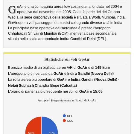
G
oAir è una compagnia aerea low cost indiana fondata nel 2004 e
operativa dal novembre del 2005. Goair fa parte del del Gruppo
Wadia, la sede corporativa della società è situata a Worli, Mumbai, India.
GoAir opera voli passeggeri domestici collegando diverse città in India.
La principale base operativa dell'aerolinea è presso l'aeroporto
Chhatrapati Shivaji di Mumbai (BOM), mentre la base secondaria è
situata nello scalo aeroportuale Indira Gandhi di Delhi (DEL).
Statistiche sui voli GoAir
Il prezzo medio di un biglietto aereo A/R di
GoAir
è di
149
Euro
L'aeroporto più ricercato da
GoAir
è
Indira Gandhi (Nuova Delhi)
La rotta aerea più popolare di
GoAir
è
Indira Gandhi (Nuova Delhi) -
Netaji Subhash Chandra Bose (Calcutta)
L'orario di partenza più frequente nei voli di
GoAir
è
15:05
Aeroporti frequentemente utilizzati da GoAir
DEL
CCU
50%
50%