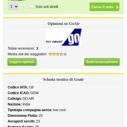
Solo voli diretti
Opinioni su GoAir
Totale recensioni:
3
Media voti dei viaggiatori:
Leggi le opinioni
Scrivi la tua opinione
Scheda tecnica di Goair
Codice IATA:
G8
Codice ICAO:
GOW
Callsign:
GO AIR
Nazione:
India
Tipologia compagnia aerea:
low cost
Dimensione Flotta:
25
Aeroporti serviti:
23