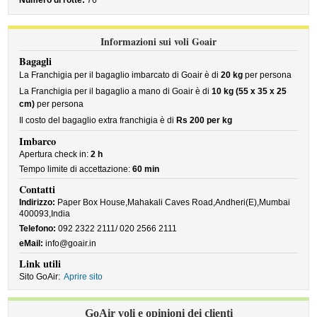
Numero di rotte:
76
Informazioni sui voli Goair
Bagagli
La Franchigia per il bagaglio imbarcato di Goair è di
20 kg
per persona
La Franchigia per il bagaglio a mano di Goair è di
10 kg (55 x 35 x 25
cm)
per persona
Il costo del bagaglio extra franchigia è di
Rs 200 per kg
Imbarco
Apertura check in:
2 h
Tempo limite di accettazione:
60 min
Contatti
Indirizzo:
Paper Box House,Mahakali Caves Road,Andheri(E),Mumbai
400093,India
Telefono:
092 2322 2111/ 020 2566 2111
eMail:
info@goair.in
Link utili
Sito GoAir:
Aprire sito
GoAir voli e opinioni dei clienti