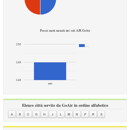
Prezzi medi mensili dei voli A/R GoAir
150
…
149
148
set
Elenco città servite da GoAir in ordine alfabetico
A
B
C
G
H
J
L
M
N
P
R
S