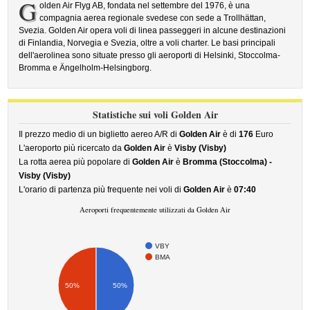
G
olden Air Flyg AB, fondata nel settembre del 1976, è una
compagnia aerea regionale svedese con sede a Trollhättan,
Svezia. Golden Air opera voli di linea passeggeri in alcune destinazioni
di Finlandia, Norvegia e Svezia, oltre a voli charter. Le basi principali
dell'aerolinea sono situate presso gli aeroporti di Helsinki, Stoccolma-
Bromma e Ängelholm-Helsingborg.
Statistiche sui voli Golden Air
Il prezzo medio di un biglietto aereo A/R di
Golden Air
è di
176
Euro
L'aeroporto più ricercato da
Golden Air
è
Visby (Visby)
La rotta aerea più popolare di
Golden Air
è
Bromma (Stoccolma) -
Visby (Visby)
L'orario di partenza più frequente nei voli di
Golden Air
è
07:40
Aeroporti frequentemente utilizzati da Golden Air
VBY
BMA
50%
50%