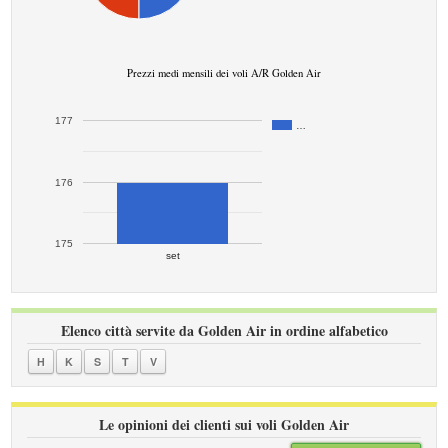
Prezzi medi mensili dei voli A/R Golden Air
177
…
176
175
set
Elenco città servite da Golden Air in ordine alfabetico
H
K
S
T
V
Le opinioni dei clienti sui voli Golden Air