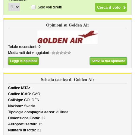
Solo voli diretti
Opinioni su Golden Air
Totale recensioni:
0
Media voti dei viaggiatori:
Leggi le opinioni
Scrivi la tua opinione
Scheda tecnica di Golden Air
Codice IATA:
--
Codice ICAO:
GAO
Callsign:
GOLDEN
Nazione:
Svezia
Tipologia compagnia aerea:
di linea
Dimensione Flotta:
22
Aeroporti serviti:
15
Numero di rotte:
21