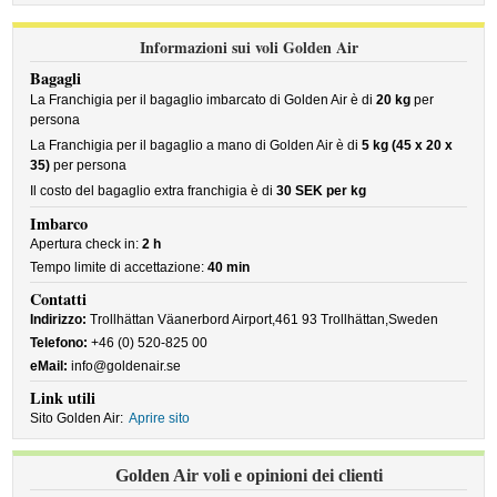
Informazioni sui voli Golden Air
Bagagli
La Franchigia per il bagaglio imbarcato di Golden Air è di
20 kg
per
persona
La Franchigia per il bagaglio a mano di Golden Air è di
5 kg (45 x 20 x
35)
per persona
Il costo del bagaglio extra franchigia è di
30 SEK per kg
Imbarco
Apertura check in:
2 h
Tempo limite di accettazione:
40 min
Contatti
Indirizzo:
Trollhättan Väanerbord Airport,461 93 Trollhättan,Sweden
Telefono:
+46 (0) 520-825 00
eMail:
info@goldenair.se
Link utili
Sito Golden Air:
Aprire sito
Golden Air voli e opinioni dei clienti