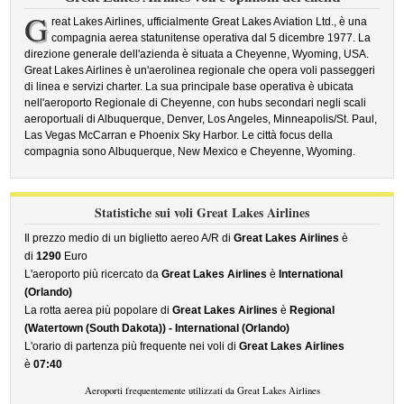
G
reat Lakes Airlines, ufficialmente Great Lakes Aviation Ltd., è una
compagnia aerea statunitense operativa dal 5 dicembre 1977. La
direzione generale dell'azienda è situata a Cheyenne, Wyoming, USA.
Great Lakes Airlines è un'aerolinea regionale che opera voli passeggeri
di linea e servizi charter. La sua principale base operativa è ubicata
nell'aeroporto Regionale di Cheyenne, con hubs secondari negli scali
aeroportuali di Albuquerque, Denver, Los Angeles, Minneapolis/St. Paul,
Las Vegas McCarran e Phoenix Sky Harbor. Le città focus della
compagnia sono Albuquerque, New Mexico e Cheyenne, Wyoming.
Statistiche sui voli Great Lakes Airlines
Il prezzo medio di un biglietto aereo A/R di
Great Lakes Airlines
è
di
1290
Euro
L'aeroporto più ricercato da
Great Lakes Airlines
è
International
(Orlando)
La rotta aerea più popolare di
Great Lakes Airlines
è
Regional
(Watertown (South Dakota)) - International (Orlando)
L'orario di partenza più frequente nei voli di
Great Lakes Airlines
è
07:40
Aeroporti frequentemente utilizzati da Great Lakes Airlines