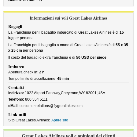
Numero di rotte:
38
Informazioni sui voli Great Lakes Airlines
Bagagli
La Franchigia per il bagaglio imbarcato di Great Lakes Airlines è di
15
kg
per persona
La Franchigia per il bagaglio a mano di Great Lakes Airlines è di
55 x 35
x 25 cm
per persona
Il costo del bagaglio extra franchigia è di
50 USD per piece
Imbarco
Apertura check in:
2 h
Tempo limite di accettazione:
45 min
Contatti
Indirizzo:
1022 Airport Parkway,Cheyenne,WY 82001,USA
Telefono:
800 554 5111
eMail:
customer.relations@flygreatlakes.com
Link utili
Sito Great Lakes Airlines:
Aprire sito
Great Lakes Airlines voli e opinioni dei clienti