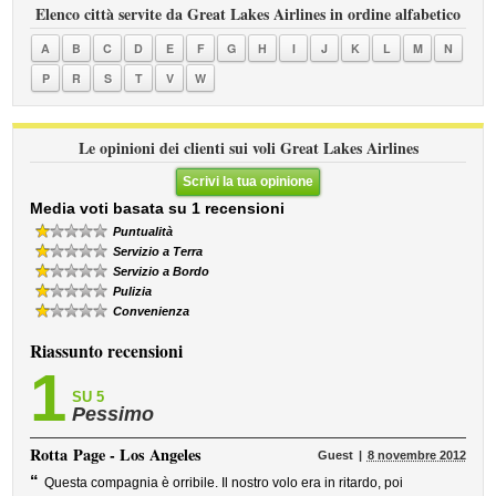
Elenco città servite da Great Lakes Airlines in ordine alfabetico
A
B
C
D
E
F
G
H
I
J
K
L
M
N
P
R
S
T
V
W
Le opinioni dei clienti sui voli Great Lakes Airlines
Scrivi la tua opinione
Media voti basata su 1 recensioni
Puntualità
Servizio a Terra
Servizio a Bordo
Pulizia
Convenienza
Riassunto recensioni
1
SU 5
Pessimo
Rotta
Page - Los Angeles
Guest
8 novembre 2012
“
Questa compagnia è orribile. Il nostro volo era in ritardo, poi