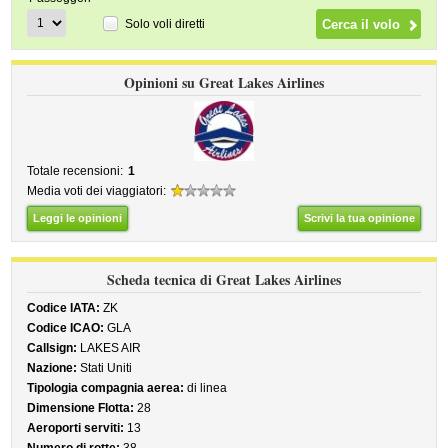
Solo voli diretti
Opinioni su Great Lakes Airlines
Totale recensioni:
1
Media voti dei viaggiatori:
Leggi le opinioni
Scrivi la tua opinione
Scheda tecnica di Great Lakes Airlines
Codice IATA:
ZK
Codice ICAO:
GLA
Callsign:
LAKES AIR
Nazione:
Stati Uniti
Tipologia compagnia aerea:
di linea
Dimensione Flotta:
28
Aeroporti serviti:
13