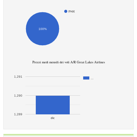
PHX
100%
Prezzi medi mensili dei voli A/R Great Lakes Airlines
1,291
…
1,290
1,289
dic