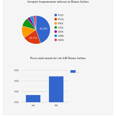
Aeroporti frequentemente utilizzati da Hainan Airlines
FCO
PVG
PEK
CSX
44.8%
SHA
ORD
20.7%
HGH
Prezzi medi mensili dei voli A/R Hainan Airlines
550
…
500
450
400
ott
dic