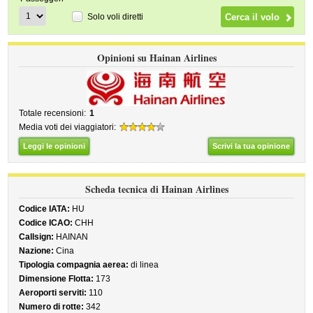
Solo voli diretti
Opinioni su Hainan Airlines
Totale recensioni:
1
Media voti dei viaggiatori:
Leggi le opinioni
Scrivi la tua opinione
Scheda tecnica di Hainan Airlines
Codice IATA:
HU
Codice ICAO:
CHH
Callsign:
HAINAN
Nazione:
Cina
Tipologia compagnia aerea:
di linea
Dimensione Flotta:
173
Aeroporti serviti:
110
Numero di rotte:
342