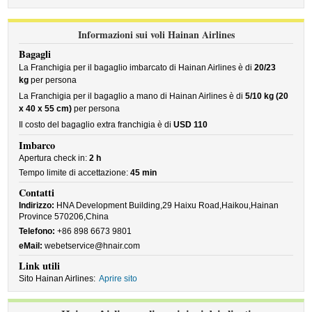
Informazioni sui voli Hainan Airlines
Bagagli
La Franchigia per il bagaglio imbarcato di Hainan Airlines è di
20/23
kg
per persona
La Franchigia per il bagaglio a mano di Hainan Airlines è di
5/10 kg (20
x 40 x 55 cm)
per persona
Il costo del bagaglio extra franchigia è di
USD 110
Imbarco
Apertura check in:
2 h
Tempo limite di accettazione:
45 min
Contatti
Indirizzo:
HNA Development Building,29 Haixu Road,Haikou,Hainan
Province 570206,China
Telefono:
+86 898 6673 9801
eMail:
webetservice@hnair.com
Link utili
Sito Hainan Airlines:
Aprire sito