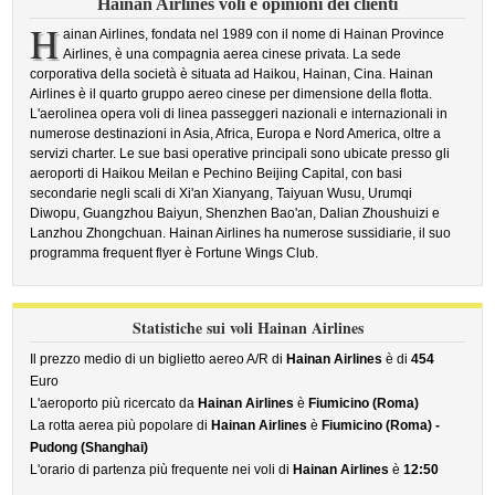
Hainan Airlines voli e opinioni dei clienti
H
ainan Airlines, fondata nel 1989 con il nome di Hainan Province
Airlines, è una compagnia aerea cinese privata. La sede
corporativa della società è situata ad Haikou, Hainan, Cina. Hainan
Airlines è il quarto gruppo aereo cinese per dimensione della flotta.
L'aerolinea opera voli di linea passeggeri nazionali e internazionali in
numerose destinazioni in Asia, Africa, Europa e Nord America, oltre a
servizi charter. Le sue basi operative principali sono ubicate presso gli
aeroporti di Haikou Meilan e Pechino Beijing Capital, con basi
secondarie negli scali di Xi'an Xianyang, Taiyuan Wusu, Urumqi
Diwopu, Guangzhou Baiyun, Shenzhen Bao'an, Dalian Zhoushuizi e
Lanzhou Zhongchuan. Hainan Airlines ha numerose sussidiarie, il suo
programma frequent flyer è Fortune Wings Club.
Statistiche sui voli Hainan Airlines
Il prezzo medio di un biglietto aereo A/R di
Hainan Airlines
è di
454
Euro
L'aeroporto più ricercato da
Hainan Airlines
è
Fiumicino (Roma)
La rotta aerea più popolare di
Hainan Airlines
è
Fiumicino (Roma) -
Pudong (Shanghai)
L'orario di partenza più frequente nei voli di
Hainan Airlines
è
12:50