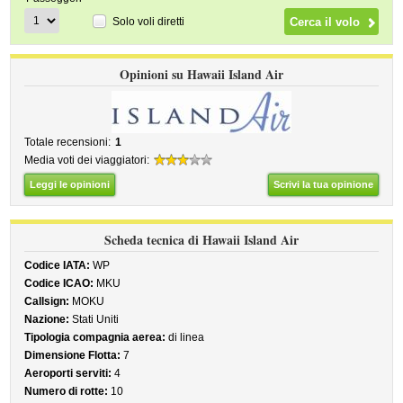
Solo voli diretti
Opinioni su Hawaii Island Air
Totale recensioni:
1
Media voti dei viaggiatori:
Leggi le opinioni
Scrivi la tua opinione
Scheda tecnica di Hawaii Island Air
Codice IATA:
WP
Codice ICAO:
MKU
Callsign:
MOKU
Nazione:
Stati Uniti
Tipologia compagnia aerea:
di linea
Dimensione Flotta:
7
Aeroporti serviti:
4
Numero di rotte:
10