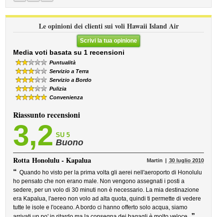
Le opinioni dei clienti sui voli Hawaii Island Air
Scrivi la tua opinione
Media voti basata su 1 recensioni
Puntualità
Servizio a Terra
Servizio a Bordo
Pulizia
Convenienza
Riassunto recensioni
3,2
SU 5
Buono
Rotta
Honolulu - Kapalua
Martin
30 luglio 2010
“
Quando ho visto per la prima volta gli aerei nell'aeroporto di Honolulu
ho pensato che non erano male. Non vengono assegnati i posti a
sedere, per un volo di 30 minuti non è necessario. La mia destinazione
era Kapalua, l'aereo non volo ad alta quota, quindi ti permette di vedere
tutte le isole e l'oceano. A bordo ci hanno offerto solo acqua, siamo
”
arrivati un po' in ritardo ma la consegna dei bagagli è molto veloce.