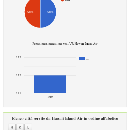
HNL
50%
50%
Prezzi medi mensili dei voli A/R Hawaii Island Air
113
…
112
111
ago
Elenco città servite da Hawaii Island Air in ordine alfabetico
H
K
L