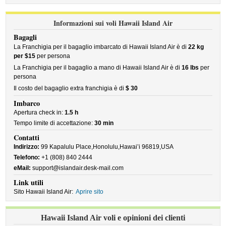
Informazioni sui voli Hawaii Island Air
Bagagli
La Franchigia per il bagaglio imbarcato di Hawaii Island Air è di
22 kg
per $15
per persona
La Franchigia per il bagaglio a mano di Hawaii Island Air è di
16 lbs
per
persona
Il costo del bagaglio extra franchigia è di
$ 30
Imbarco
Apertura check in:
1.5 h
Tempo limite di accettazione:
30 min
Contatti
Indirizzo:
99 Kapalulu Place,Honolulu,Hawai’i 96819,USA
Telefono:
+1 (808) 840 2444
eMail:
support@islandair.desk-mail.com
Link utili
Sito Hawaii Island Air:
Aprire sito
Hawaii Island Air voli e opinioni dei clienti