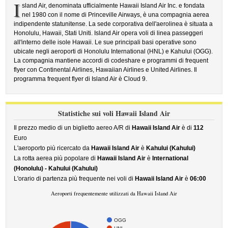
I
sland Air, denominata ufficialmente Hawaii Island Air Inc. e fondata
nel 1980 con il nome di Princeville Airways, è una compagnia aerea
indipendente statunitense. La sede corporativa dell'aerolinea è situata a
Honolulu, Hawaii, Stati Uniti. Island Air opera voli di linea passeggeri
all'interno delle isole Hawaii. Le sue principali basi operative sono
ubicate negli aeroporti di Honolulu International (HNL) e Kahului (OGG).
La compagnia mantiene accordi di codeshare e programmi di frequent
flyer con Continental Airlines, Hawaiian Airlines e United Airlines. Il
programma frequent flyer di Island Air è Cloud 9.
Statistiche sui voli Hawaii Island Air
Il prezzo medio di un biglietto aereo A/R di
Hawaii Island Air
è di
112
Euro
L'aeroporto più ricercato da
Hawaii Island Air
è
Kahului (Kahului)
La rotta aerea più popolare di
Hawaii Island Air
è
International
(Honolulu) - Kahului (Kahului)
L'orario di partenza più frequente nei voli di
Hawaii Island Air
è
06:00
Aeroporti frequentemente utilizzati da Hawaii Island Air
OGG