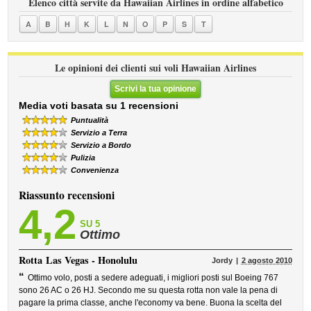
Elenco città servite da Hawaiian Airlines in ordine alfabetico
A
B
H
K
L
N
O
P
S
T
Le opinioni dei clienti sui voli Hawaiian Airlines
Scrivi la tua opinione
Media voti basata su 1 recensioni
Puntualità
Servizio a Terra
Servizio a Bordo
Pulizia
Convenienza
Riassunto recensioni
4,2
SU 5
Ottimo
Rotta
Las Vegas - Honolulu
Jordy
2 agosto 2010
“
Ottimo volo, posti a sedere adeguati, i migliori posti sul Boeing 767
sono 26 AC o 26 HJ. Secondo me su questa rotta non vale la pena di
pagare la prima classe, anche l'economy va bene. Buona la scelta del