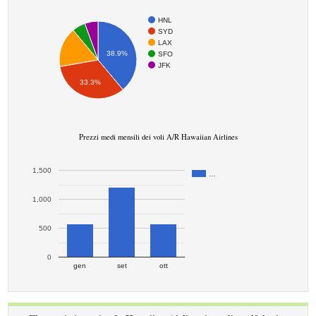
HNL
SYD
LAX
38.9%
SFO
JFK
33.3%
Prezzi medi mensili dei voli A/R Hawaiian Airlines
1,500
…
1,000
500
0
gen
set
ott