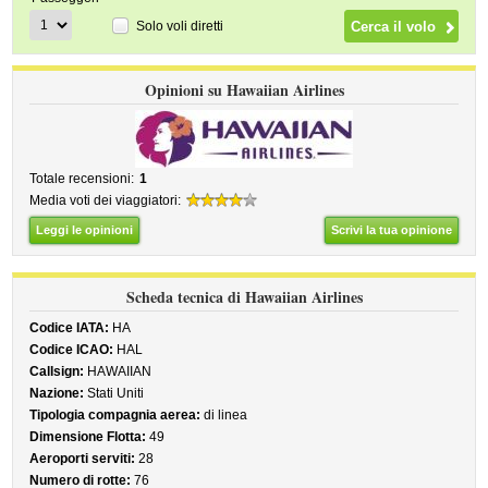
Solo voli diretti
Opinioni su Hawaiian Airlines
Totale recensioni:
1
Media voti dei viaggiatori:
Leggi le opinioni
Scrivi la tua opinione
Scheda tecnica di Hawaiian Airlines
Codice IATA:
HA
Codice ICAO:
HAL
Callsign:
HAWAIIAN
Nazione:
Stati Uniti
Tipologia compagnia aerea:
di linea
Dimensione Flotta:
49
Aeroporti serviti:
28
Numero di rotte:
76