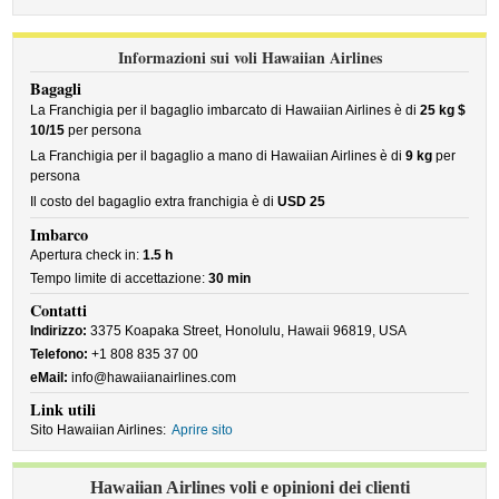
Informazioni sui voli Hawaiian Airlines
Bagagli
La Franchigia per il bagaglio imbarcato di Hawaiian Airlines è di
25 kg $
10/15
per persona
La Franchigia per il bagaglio a mano di Hawaiian Airlines è di
9 kg
per
persona
Il costo del bagaglio extra franchigia è di
USD 25
Imbarco
Apertura check in:
1.5 h
Tempo limite di accettazione:
30 min
Contatti
Indirizzo:
3375 Koapaka Street, Honolulu, Hawaii 96819, USA
Telefono:
+1 808 835 37 00
eMail:
info@hawaiianairlines.com
Link utili
Sito Hawaiian Airlines:
Aprire sito
Hawaiian Airlines voli e opinioni dei clienti