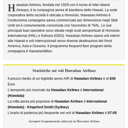
H
awaiian Airlines, fondata nel 1929 con il nome di Inter-Island
Airways, è la compagnia aerea di bandiera delle Hawaii. La sede
corporativa della società è ubicata a Honolulu. Hawaiian Airlines è
l'undicesima compagnia aerea commerciale per dimensione negli Stati
Uniti ed è comunemente conosciuta con l'acronimo di "HAL. Le sue
principali basi operative sono situate negli scali aeroportuali di Honolulu
International (HNL) e Kahului (OGG). Hawaiian Airlines opera voli interni
alle Hawaii e voli internazionali verso diverse destinazioni del Nord
America, Asia e Oceania. Il programma frequent flyer program della
compagnia è HawaiianMiles.
Statistiche sui voli Hawaiian Airlines
Il prezzo medio di un biglietto aereo A/R di
Hawaiian Airlines
è di
846
Euro
L'aeroporto più ricercato da
Hawaiian Airlines
è
International
(Honolulu)
La rotta aerea più popolare di
Hawaiian Airlines
è
International
(Honolulu) - Kingsford Smith (Sydney)
L'orario di partenza più frequente nei voli di
Hawaiian Airlines
è
07:00
Aeroporti frequentemente utilizzati da Hawaiian Airlines