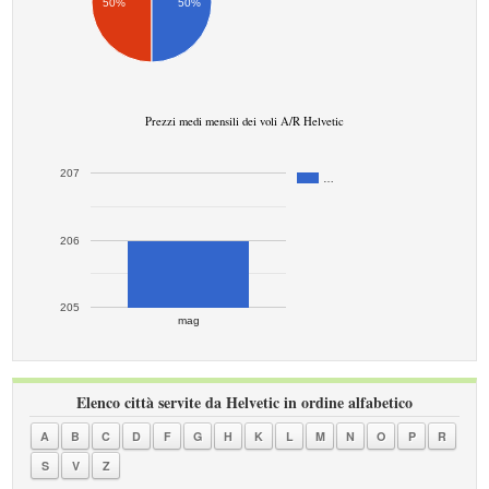
50%
50%
Prezzi medi mensili dei voli A/R Helvetic
207
…
206
205
mag
Elenco città servite da Helvetic in ordine alfabetico
A
B
C
D
F
G
H
K
L
M
N
O
P
R
S
V
Z