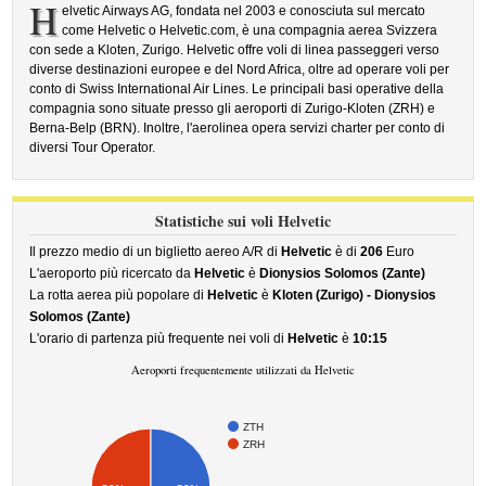
H
elvetic Airways AG, fondata nel 2003 e conosciuta sul mercato
come Helvetic o Helvetic.com, è una compagnia aerea Svizzera
con sede a Kloten, Zurigo. Helvetic offre voli di linea passeggeri verso
diverse destinazioni europee e del Nord Africa, oltre ad operare voli per
conto di Swiss International Air Lines. Le principali basi operative della
compagnia sono situate presso gli aeroporti di Zurigo-Kloten (ZRH) e
Berna-Belp (BRN). Inoltre, l'aerolinea opera servizi charter per conto di
diversi Tour Operator.
Statistiche sui voli Helvetic
Il prezzo medio di un biglietto aereo A/R di
Helvetic
è di
206
Euro
L'aeroporto più ricercato da
Helvetic
è
Dionysios Solomos (Zante)
La rotta aerea più popolare di
Helvetic
è
Kloten (Zurigo) - Dionysios
Solomos (Zante)
L'orario di partenza più frequente nei voli di
Helvetic
è
10:15
Aeroporti frequentemente utilizzati da Helvetic
ZTH
ZRH