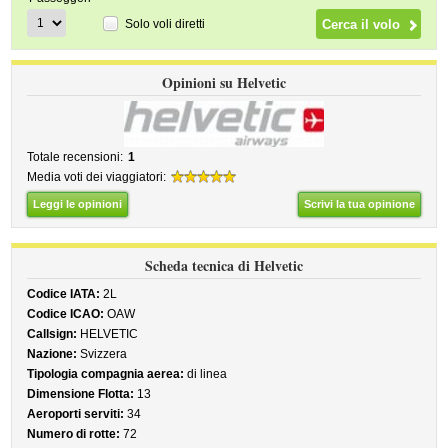
Solo voli diretti
Opinioni su Helvetic
Totale recensioni:
1
Media voti dei viaggiatori:
Leggi le opinioni
Scrivi la tua opinione
Scheda tecnica di Helvetic
Codice IATA:
2L
Codice ICAO:
OAW
Callsign:
HELVETIC
Nazione:
Svizzera
Tipologia compagnia aerea:
di linea
Dimensione Flotta:
13
Aeroporti serviti:
34
Numero di rotte:
72