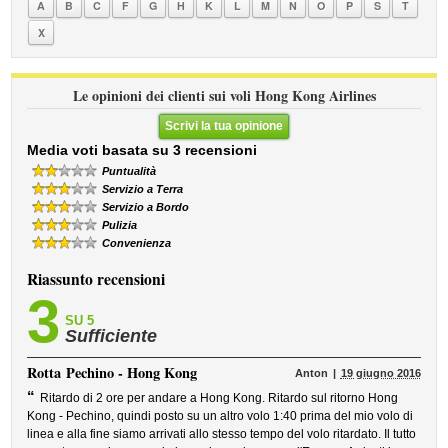
A
B
C
F
G
H
K
L
M
N
O
P
S
T
X
Le opinioni dei clienti sui voli Hong Kong Airlines
Scrivi la tua opinione
Media voti basata su 3 recensioni
Puntualità
Servizio a Terra
Servizio a Bordo
Pulizia
Convenienza
Riassunto recensioni
3
SU 5
Sufficiente
Rotta
Pechino - Hong Kong
Anton
19 giugno 2016
“
Ritardo di 2 ore per andare a Hong Kong. Ritardo sul ritorno Hong
Kong - Pechino, quindi posto su un altro volo 1:40 prima del mio volo di
linea e alla fine siamo arrivati allo stesso tempo del volo ritardato. Il tutto