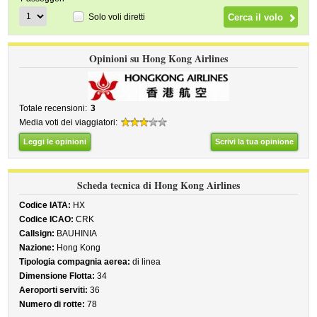
Solo voli diretti
Opinioni su Hong Kong Airlines
Totale recensioni:
3
Media voti dei viaggiatori:
Leggi le opinioni
Scrivi la tua opinione
Scheda tecnica di Hong Kong Airlines
Codice IATA:
HX
Codice ICAO:
CRK
Callsign:
BAUHINIA
Nazione:
Hong Kong
Tipologia compagnia aerea:
di linea
Dimensione Flotta:
34
Aeroporti serviti:
36
Numero di rotte:
78