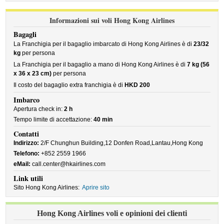
Informazioni sui voli Hong Kong Airlines
Bagagli
La Franchigia per il bagaglio imbarcato di Hong Kong Airlines è di
23/32
kg
per persona
La Franchigia per il bagaglio a mano di Hong Kong Airlines è di
7 kg (56
x 36 x 23 cm)
per persona
Il costo del bagaglio extra franchigia è di
HKD 200
Imbarco
Apertura check in:
2 h
Tempo limite di accettazione:
40 min
Contatti
Indirizzo:
2/F Chunghun Building,12 Donfen Road,Lantau,Hong Kong
Telefono:
+852 2559 1966
eMail:
call.center@hkairlines.com
Link utili
Sito Hong Kong Airlines:
Aprire sito
Hong Kong Airlines voli e opinioni dei clienti