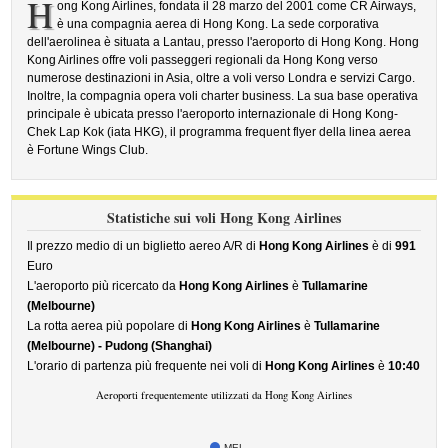
H
ong Kong Airlines, fondata il 28 marzo del 2001 come CR Airways,
è una compagnia aerea di Hong Kong. La sede corporativa
dell'aerolinea è situata a Lantau, presso l'aeroporto di Hong Kong. Hong
Kong Airlines offre voli passeggeri regionali da Hong Kong verso
numerose destinazioni in Asia, oltre a voli verso Londra e servizi Cargo.
Inoltre, la compagnia opera voli charter business. La sua base operativa
principale è ubicata presso l'aeroporto internazionale di Hong Kong-
Chek Lap Kok (iata HKG), il programma frequent flyer della linea aerea
è Fortune Wings Club.
Statistiche sui voli Hong Kong Airlines
Il prezzo medio di un biglietto aereo A/R di
Hong Kong Airlines
è di
991
Euro
L'aeroporto più ricercato da
Hong Kong Airlines
è
Tullamarine
(Melbourne)
La rotta aerea più popolare di
Hong Kong Airlines
è
Tullamarine
(Melbourne) - Pudong (Shanghai)
L'orario di partenza più frequente nei voli di
Hong Kong Airlines
è
10:40
Aeroporti frequentemente utilizzati da Hong Kong Airlines
MEL