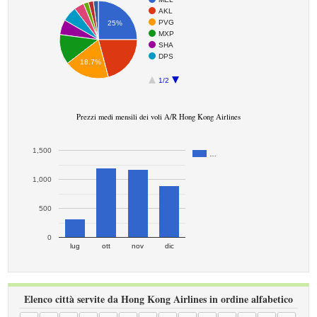
AKL
PVG
25%
MXP
SHA
DPS
18.7%
1/2
Prezzi medi mensili dei voli A/R Hong Kong Airlines
1,500
…
1,000
500
0
lug
ott
nov
dic
Elenco città servite da Hong Kong Airlines in ordine alfabetico