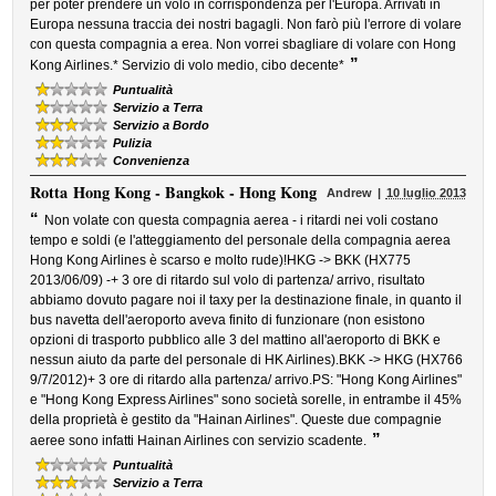
per poter prendere un volo in corrispondenza per l'Europa. Arrivati in
Europa nessuna traccia dei nostri bagagli. Non farò più l'errore di volare
con questa compagnia a erea. Non vorrei sbagliare di volare con Hong
”
Kong Airlines.* Servizio di volo medio, cibo decente*
Puntualità
Servizio a Terra
Servizio a Bordo
Pulizia
Convenienza
Rotta
Hong Kong - Bangkok - Hong Kong
Andrew
10 luglio 2013
“
Non volate con questa compagnia aerea - i ritardi nei voli costano
tempo e soldi (e l'atteggiamento del personale della compagnia aerea
Hong Kong Airlines è scarso e molto rude)!HKG -> BKK (HX775
2013/06/09) -+ 3 ore di ritardo sul volo di partenza/ arrivo, risultato
abbiamo dovuto pagare noi il taxy per la destinazione finale, in quanto il
bus navetta dell'aeroporto aveva finito di funzionare (non esistono
opzioni di trasporto pubblico alle 3 del mattino all'aeroporto di BKK e
nessun aiuto da parte del personale di HK Airlines).BKK -> HKG (HX766
9/7/2012)+ 3 ore di ritardo alla partenza/ arrivo.PS: "Hong Kong Airlines"
e "Hong Kong Express Airlines" sono società sorelle, in entrambe il 45%
della proprietà è gestito da "Hainan Airlines". Queste due compagnie
”
aeree sono infatti Hainan Airlines con servizio scadente.
Puntualità
Servizio a Terra