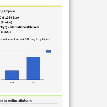
ong Express
è di
1054
Euro
l (Phuket)
kyo) - International (Phuket)
s
è
06:35
zi medi mensili dei voli A/R Hong Kong Express
…
feb
dic
ss in ordine alfabetico