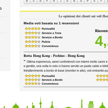
B
C
D
F
H
J
K
N
O
P
S
T
D
Le opinioni dei clienti sui voli 
Media voti basata su 1 recensioni
Puntualità
Riassun
Servizio a Terra
4
Servizio a Bordo
Pulizia
Convenienza
Rotta
Hong Kong - Pechino - Hong Kong
“
Ottima esperienza, aerei confortevoli con interni molto carini 
e gentile, una volta in volo ci hanno servito un pasto caldo e bib
Intrattenimento a bordo di base (monitor in alto), voli entrambi pu
Puntualità
Servizio a Bordo
Convenienza