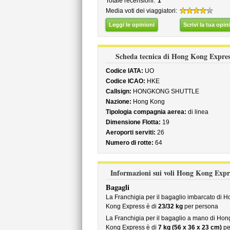
Totale recensioni:
1
Media voti dei viaggiatori:
Leggi le opinioni
Scrivi la tua opin
Scheda tecnica di Hong Kong Expres
Codice IATA:
UO
Codice ICAO:
HKE
Callsign:
HONGKONG SHUTTLE
Nazione:
Hong Kong
Tipologia compagnia aerea:
di linea
Dimensione Flotta:
19
Aeroporti serviti:
26
Numero di rotte:
64
Informazioni sui voli Hong Kong Expr
Bagagli
La Franchigia per il bagaglio imbarcato di H
Kong Express è di
23/32 kg
per persona
La Franchigia per il bagaglio a mano di Hon
Kong Express è di
7 kg (56 x 36 x 23 cm)
pe