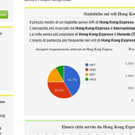
Statistiche sui voli Hong K
ione
Il prezzo medio di un biglietto aereo A/R di
Hong Kong Express
L'aeroporto più ricercato da
Hong Kong Express
è
Internationa
s
La rotta aerea più popolare di
Hong Kong Express
è
Haneda (To
L'orario di partenza più frequente nei voli di
Hong Kong Expres
Aeroporti frequentemente utilizzati da Hong Kong Express
Prez
1,500
HKT
HND
NRT
1,000
HKG
41.7%
500
33.3%
ess
0
ong
Elenco città servite da Hong Kong Expre
g
r