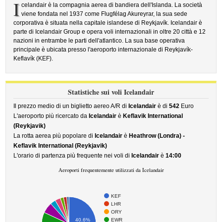
I
celandair è la compagnia aerea di bandiera dell'Islanda. La società
viene fondata nel 1937 come Flugfélag Akureyrar, la sua sede
corporativa è situata nella capitale islandese di Reykjavík. Icelandair è
parte di Icelandair Group e opera voli internazionali in oltre 20 città e 12
nazioni in entrambe le parti dell'atlantico. La sua base operativa
principale è ubicata presso l'aeroporto internazionale di Reykjavík-
Keflavík (KEF).
Statistiche sui voli Icelandair
Il prezzo medio di un biglietto aereo A/R di
Icelandair
è di
542
Euro
L'aeroporto più ricercato da
Icelandair
è
Keflavik International
(Reykjavik)
La rotta aerea più popolare di
Icelandair
è
Heathrow (Londra) -
Keflavik International (Reykjavik)
L'orario di partenza più frequente nei voli di
Icelandair
è
14:00
Aeroporti frequentemente utilizzati da Icelandair
KEF
LHR
ORY
EWR
40.6%