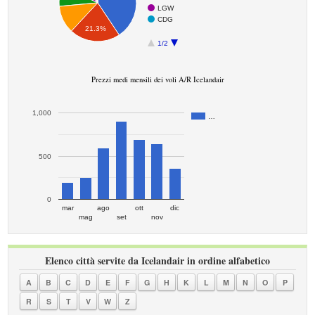
LGW
CDG
21.3%
1/2
Prezzi medi mensili dei voli A/R Icelandair
1,000
…
500
0
mar
ago
ott
dic
mag
set
nov
Elenco città servite da Icelandair in ordine alfabetico
A
B
C
D
E
F
G
H
K
L
M
N
O
P
R
S
T
V
W
Z