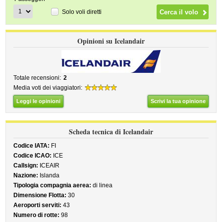
Solo voli diretti
Opinioni su Icelandair
Totale recensioni:
2
Media voti dei viaggiatori:
Leggi le opinioni
Scrivi la tua opinione
Scheda tecnica di Icelandair
Codice IATA:
FI
Codice ICAO:
ICE
Callsign:
ICEAIR
Nazione:
Islanda
Tipologia compagnia aerea:
di linea
Dimensione Flotta:
30
Aeroporti serviti:
43
Numero di rotte:
98