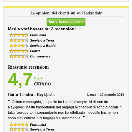
Le opinioni dei clienti sui voli Icelandair
Scrivi la tua opinione
Media voti basata su 2 recensioni
Puntualità
Servizio a Terra
Servizio a Bordo
Pulizia
Convenienza
Riassunto recensioni
4,7
SU 5
Ottimo
Rotta
Londra - Reykjavik
Laura
20 maggio 2013
“
Ottima compagnia, lo spazio tra i sedili è ampio. Al ritorno da
Reykjavik i nastri trasportatori dei bagagli al check-in si sono bloccati in
tutto l'aeroporto: il comandante non ha effettuato il decollo finché non
”
sono stati caricati tutti bagagli sull'aeromobile!
Puntualità
Servizio a Terra