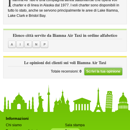
I
liamna Air Taxi è una compagnia aerea statunitense che opera voli
charter e di linea in Alaska dal 1977. I voli charter sono disponibili in
tutto lo stato, anche se servono principalmente le aree di Lake Iliamna,
Lake Clark e Bristol Bay.
Elenco città servite da Iliamna Air Taxi in ordine alfabetico
A
I
K
N
P
Le opinioni dei clienti sui voli Iliamna Air Taxi
Totale recensioni:
0
Scrivi la tua opinione
Informazioni
Chi siamo
Sala stampa