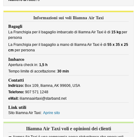
Informazioni sui voli Iliamna Air Taxi
Bagagli
La Franchigia per il bagaglio imbarcato di Iliamna Air Taxi è di
15 kg
per
persona
La Franchigia per il bagaglio a mano di Iliamna Air Taxi è di
55 x 35 x 25
cm
per persona
Imbarco
Apertura check in:
1,5 h
Tempo limite di accettazione:
30 min
Contatti
Indirizzo:
Box 109, Iliamna, AK 99606, USA
Telefono:
907 571 1248
eMail:
iliamnaairtaxi@starband.net
Link utili
Sito Iliamna Air Taxi:
Aprire sito
Iliamna Air Taxi voli e opinioni dei clienti