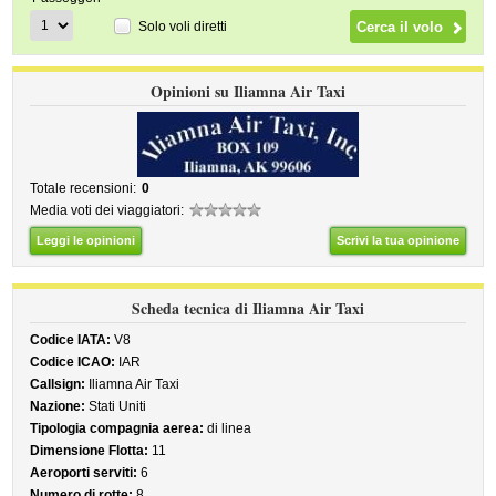
Solo voli diretti
Opinioni su Iliamna Air Taxi
Totale recensioni:
0
Media voti dei viaggiatori:
Leggi le opinioni
Scrivi la tua opinione
Scheda tecnica di Iliamna Air Taxi
Codice IATA:
V8
Codice ICAO:
IAR
Callsign:
Iliamna Air Taxi
Nazione:
Stati Uniti
Tipologia compagnia aerea:
di linea
Dimensione Flotta:
11
Aeroporti serviti:
6
Numero di rotte:
8