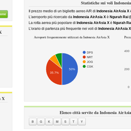
Statistiche sui voli Indonesi
Il prezzo medio di un biglietto aereo A/R di
Indonesia AirAsia X
è
ione
L'aeroporto più ricercato da
Indonesia AirAsia X
è
Ngurah Rai (
La rotta aerea più popolare di
Indonesia AirAsia X
è
Ngurah Rai 
L'orario di partenza più frequente nei voli di
Indonesia AirAsia X
X
Aeroporti frequentemente utilizzati da Indonesia AirAsia X
Prezz
400
DPS
NRT
JOG
CGK
50%
200
35.7%
0
a X
Elenco città servite da Indonesia AirAsia
B
G
K
M
S
T
Y