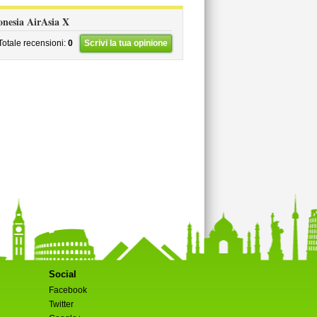
donesia AirAsia X
Totale recensioni:
0
Scrivi la tua opinione
Social
Facebook
Twitter