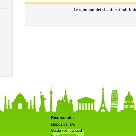
Le opinioni dei clienti sui voli In
Risorse utili
Mappa del sito
Guida voli low cost