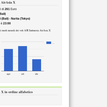
a AirAsia X
 di
261
Euro
Bali)
(Bali) - Narita (Tokyo)
è
23:00
i medi mensili dei voli A/R Indonesia AirAsia X
…
apr
ott
dic
 X in ordine alfabetico