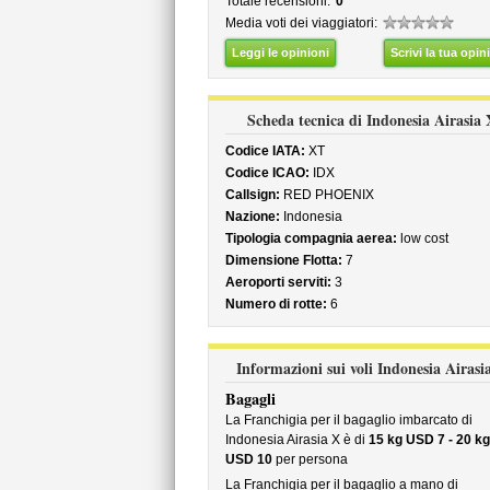
Totale recensioni:
0
Media voti dei viaggiatori:
Leggi le opinioni
Scrivi la tua opin
Scheda tecnica di Indonesia Airasia 
Codice IATA:
XT
Codice ICAO:
IDX
Callsign:
RED PHOENIX
Nazione:
Indonesia
Tipologia compagnia aerea:
low cost
Dimensione Flotta:
7
Aeroporti serviti:
3
Numero di rotte:
6
Informazioni sui voli Indonesia Airasi
Bagagli
La Franchigia per il bagaglio imbarcato di
Indonesia Airasia X è di
15 kg USD 7 - 20 kg
USD 10
per persona
La Franchigia per il bagaglio a mano di