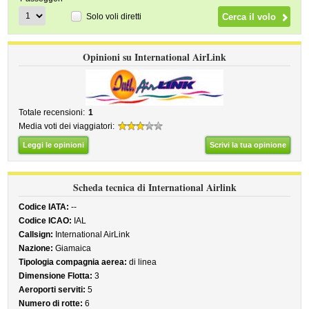
Solo voli diretti
Opinioni su International AirLink
Totale recensioni:
1
Media voti dei viaggiatori:
Leggi le opinioni
Scrivi la tua opinione
Scheda tecnica di International Airlink
Codice IATA:
--
Codice ICAO:
IAL
Callsign:
International AirLink
Nazione:
Giamaica
Tipologia compagnia aerea:
di linea
Dimensione Flotta:
3
Aeroporti serviti:
5
Numero di rotte:
6