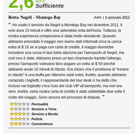
2,6
SU 5
Sufficiente
Rotta
Negril - Montego Bay
Julie
5 gennaio 2012
“
Ho usato il servizio da Negril a Montego Bay nel dicembre 2011. Il
volo dura 15 minuti e offre una splendida vista dell'isola. Tuttavia, la
nostra esperienza complessiva è stata molto deludente. Quando
abbiamo prenotato il viaggio non siamo stati informati circa la carica
extra di $ 10 se si paga con carta di credito. Il viaggio dovrebbe
includere una corsa in taxi dalla stazione per l'aeroporto di Negril, ma
così non è stato. Abbiamo preso un taxi chiamando tramite l'albergo,
presso l'aeroporto volevano farci pagare un extra di $ 50 perché
abbiamo avuto 10 minuti di ritardo. Era chiaro che il problema di "essere
in ritardo" è una truffa per ottenere soldi extra. Inoltre, quando abbiamo
comprato i biglietti, il rappresentante del tour desk ci ha detto che
incluso nel biglietto c'era l'uso del club VIP all'aeroporto, ma non era
vero. Inoltre, nella nostra carta di credito è stato addebitato due volte il
”
costo del viaggio. Sono ancora nel processo di disputa.
Puntualità
Servizio a Terra
Servizio a Bordo
Pulizia
Convenienza