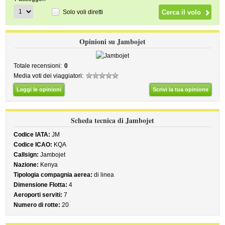
Solo voli diretti
Opinioni su Jambojet
Totale recensioni:
0
Media voti dei viaggiatori:
Leggi le opinioni
Scrivi la tua opinione
Scheda tecnica di Jambojet
Codice IATA:
JM
Codice ICAO:
KQA
Callsign:
Jambojet
Nazione:
Kenya
Tipologia compagnia aerea:
di linea
Dimensione Flotta:
4
Aeroporti serviti:
7
Numero di rotte:
20