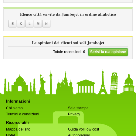
Elenco città servite da Jambojet in ordine alfabetico
E
K
L
M
N
Le opinioni dei clienti sui voli Jambojet
Totale recensioni:
0
Scrivi la tua opinione
Informazioni
Chi siamo
Sala stampa
Termini e condizioni
Privacy
Risorse utili
Mappa del sito
Guida voli low cost
Hotel
Autonoleggio