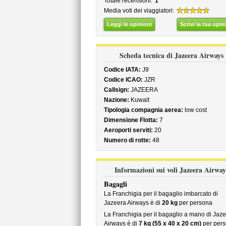
Totale recensioni:
1
Media voti dei viaggiatori:
Leggi le opinioni
Scrivi la tua opin
Scheda tecnica di Jazeera Airways
Codice IATA:
J9
Codice ICAO:
JZR
Callsign:
JAZEERA
Nazione:
Kuwait
Tipologia compagnia aerea:
low cost
Dimensione Flotta:
7
Aeroporti serviti:
20
Numero di rotte:
48
Informazioni sui voli Jazeera Airway
Bagagli
La Franchigia per il bagaglio imbarcato di
Jazeera Airways è di
20 kg
per persona
La Franchigia per il bagaglio a mano di Jaz
Airways è di
7 kg (55 x 40 x 20 cm)
per per