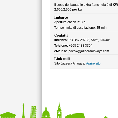
Il costo del bagaglio extra franchigia è di
KW
2.000/2.500 per kg
Imbarco
Apertura check in:
3 h
Tempo limite di accettazione:
45 min
Contatti
Indirizzo:
PO Box 29288, Safat, Kuwait
Telefono:
+965 2433 3304
eMail:
helpdesk@jazeeraairways.com
Link utili
Sito Jazeera Airways:
Aprire sito