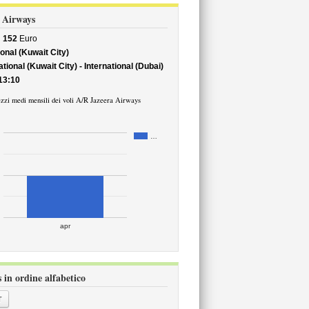
a Airways
i
152
Euro
onal (Kuwait City)
tional (Kuwait City) - International (Dubai)
13:10
zzi medi mensili dei voli A/R Jazeera Airways
…
apr
 in ordine alfabetico
T