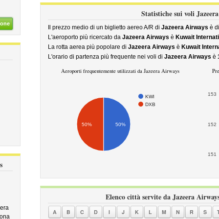
Statistiche sui voli Jazeer
ione
Il prezzo medio di un biglietto aereo A/R di
Jazeera Airways
è d
L'aeroporto più ricercato da
Jazeera Airways
è
Kuwait Internati
La rotta aerea più popolare di
Jazeera Airways
è
Kuwait Interna
L'orario di partenza più frequente nei voli di
Jazeera Airways
è
Aeroporti frequentemente utilizzati da Jazeera Airways
Pre
153
KWI
DXB
50%
50%
152
151
s
Elenco città servite da Jazeera Airways
eera
A
B
C
D
I
J
K
L
M
N
R
S
sona