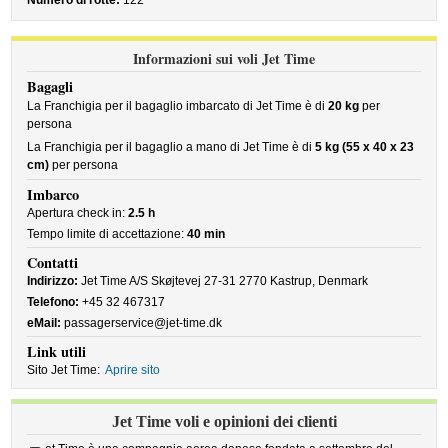
Numero di rotte:
122
Informazioni sui voli Jet Time
Bagagli
La Franchigia per il bagaglio imbarcato di Jet Time è di
20 kg
per
persona
La Franchigia per il bagaglio a mano di Jet Time è di
5 kg (55 x 40 x 23
cm)
per persona
Imbarco
Apertura check in:
2.5 h
Tempo limite di accettazione:
40 min
Contatti
Indirizzo:
Jet Time A/S Skøjtevej 27-31 2770 Kastrup, Denmark
Telefono:
+45 32 467317
eMail:
passagerservice@jet-time.dk
Link utili
Sito Jet Time:
Aprire sito
Jet Time voli e opinioni dei clienti