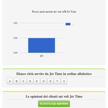
Prezzi medi mensili dei voli A/R Jet Time
190
…
189
188
giu
Elenco città servite da Jet Time in ordine alfabetico
A
B
C
H
K
O
S
T
V
Le opinioni dei clienti sui voli Jet Time
Scrivi la tua opinione