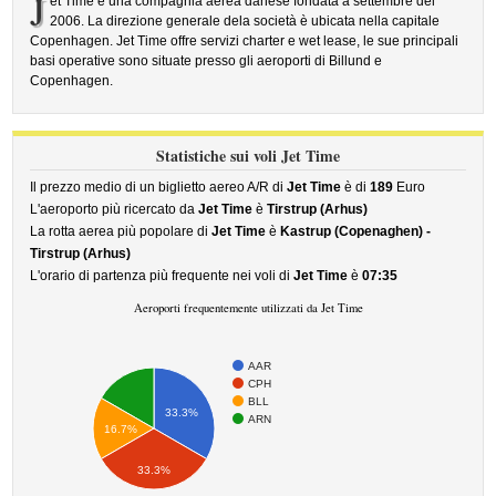
J
et Time è una compagnia aerea danese fondata a settembre del
2006. La direzione generale dela società è ubicata nella capitale
Copenhagen. Jet Time offre servizi charter e wet lease, le sue principali
basi operative sono situate presso gli aeroporti di Billund e
Copenhagen.
Statistiche sui voli Jet Time
Il prezzo medio di un biglietto aereo A/R di
Jet Time
è di
189
Euro
L'aeroporto più ricercato da
Jet Time
è
Tirstrup (Arhus)
La rotta aerea più popolare di
Jet Time
è
Kastrup (Copenaghen) -
Tirstrup (Arhus)
L'orario di partenza più frequente nei voli di
Jet Time
è
07:35
Aeroporti frequentemente utilizzati da Jet Time
AAR
CPH
BLL
33.3%
ARN
16.7%
33.3%