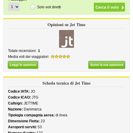
Solo voli diretti
Opinioni su Jet Time
Totale recensioni:
1
Media voti dei viaggiatori:
Leggi le opinioni
Scrivi la tua opinione
Scheda tecnica di Jet Time
Codice IATA:
JO
Codice ICAO:
JTG
Callsign:
JETTIME
Nazione:
Danimarca
Tipologia compagnia aerea:
di linea
Dimensione Flotta:
23
Aeroporti serviti:
53