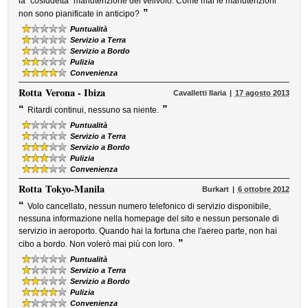
la "cosiddetta" manutenzione del velivolo. Come mai le manutenzioni
”
non sono pianificate in anticipo?
Puntualità
Servizio a Terra
Servizio a Bordo
Pulizia
Convenienza
Rotta
Verona - Ibiza
Cavalletti Ilaria
17 agosto 2013
“
”
Ritardi continui, nessuno sa niente.
Puntualità
Servizio a Terra
Servizio a Bordo
Pulizia
Convenienza
Rotta
Tokyo-Manila
Burkart
6 ottobre 2012
“
Volo cancellato, nessun numero telefonico di servizio disponibile,
nessuna informazione nella homepage del sito e nessun personale di
servizio in aeroporto. Quando hai la fortuna che l'aereo parte, non hai
”
cibo a bordo. Non volerò mai più con loro.
Puntualità
Servizio a Terra
Servizio a Bordo
Pulizia
Convenienza