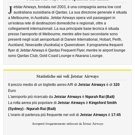
J
etstar Airways, fondata nel 2003, è una compagnia aerea low cost
australiana sussidiaria di Qantas. La sua direzione generale è situata
a Melbourne, in Australia. Jetstar Airways opera voli passeggeri in
un'estesa rete di destinazioni domestiche e regionali, oltre a
collegamenti internazionali. La sua principale base tecnica è situata
presso l'aeroporto di Melbourne, mentre altre basi secondarie sono
presenti negli scali aeroportuali di Darwin International, Hobart, Perth,
Auckland, Newcastle (Australia) e Queenstown. Il programma frequent
flyer di Jetstar Airways è Qantas Frequent Flyer, mentre le airport lounge
sono Qantas Club, Gold Coast Lounge e Akarana Lounge.
Statistiche sui voli Jetstar Airways
Il prezzo medio di un biglietto aereo A/R di
Jetstar Airways
è di
320
Euro
L'aeroporto più ricercato da
Jetstar Airways
è
Ngurah Rai (Bali)
La rotta aerea più popolare di
Jetstar Airways
è
Kingsford Smith
(Sydney) - Ngurah Rai (Bali)
L'orario di partenza più frequente nei voli di
Jetstar Airways
è
17:45
Aeroporti frequentemente utilizzati da Jetstar Airways