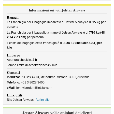
Informazioni sui voli Jetstar Airways
Bagagli
La Franchigia per il bagaglio imbarcato di Jetstar Airways è di
15 kg
per
persona
La Franchigia per il bagaglio a mano di Jetstar Airways è di
7/10 kg (48
x 34 x 23 cm)
per persona
Il costo del bagaglio extra franchigia è di
AUD 10 (includes GST) per
kilo
Imbarco
Apertura check in:
2 h
Tempo limite di accettazione:
45 min
Contatti
Indirizzo:
PO Box 4713, Melbourne, Victoria, 3001, Australia
Telefono:
+61 3 8628 3400
eMail:
jenny.borden@jetstar.com
Link utili
Sito Jetstar Airways:
Aprire sito
Jetstar Airways voli e opinioni dei clienti