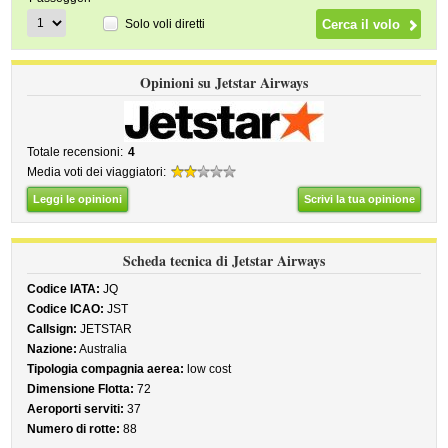
Solo voli diretti
Opinioni su Jetstar Airways
Totale recensioni:
4
Media voti dei viaggiatori:
Leggi le opinioni
Scrivi la tua opinione
Scheda tecnica di Jetstar Airways
Codice IATA:
JQ
Codice ICAO:
JST
Callsign:
JETSTAR
Nazione:
Australia
Tipologia compagnia aerea:
low cost
Dimensione Flotta:
72
Aeroporti serviti:
37
Numero di rotte:
88