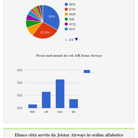
DPS
SYD
PER
33%
SIN
AYQ
AVV
27.5%
1/2
Prezzi medi mensili dei voli A/R Jetstar Airways
400
…
350
300
250
feb
ott
nov
dic
Elenco città servite da Jetstar Airways in ordine alfabetico