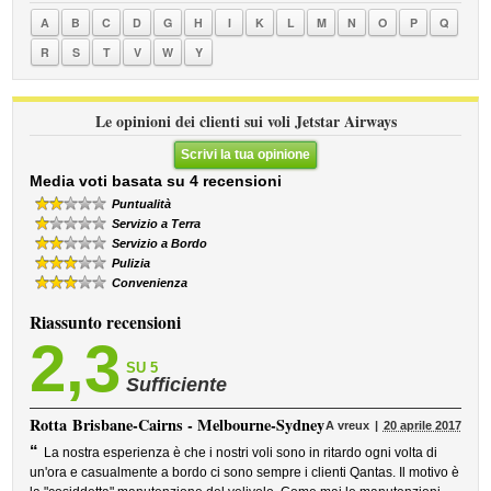
A
B
C
D
G
H
I
K
L
M
N
O
P
Q
R
S
T
V
W
Y
Le opinioni dei clienti sui voli Jetstar Airways
Scrivi la tua opinione
Media voti basata su 4 recensioni
Puntualità
Servizio a Terra
Servizio a Bordo
Pulizia
Convenienza
Riassunto recensioni
2,3
SU 5
Sufficiente
Rotta
Brisbane-Cairns - Melbourne-Sydney
A vreux
20 aprile 2017
“
La nostra esperienza è che i nostri voli sono in ritardo ogni volta di
un'ora e casualmente a bordo ci sono sempre i clienti Qantas. Il motivo è