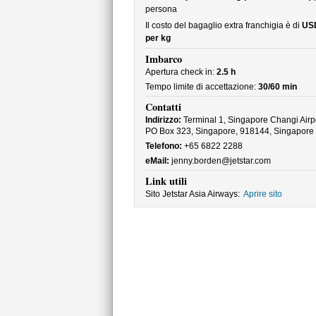
persona
Il costo del bagaglio extra franchigia è di
USD
per kg
Imbarco
Apertura check in:
2.5 h
Tempo limite di accettazione:
30/60 min
Contatti
Indirizzo:
Terminal 1, Singapore Changi Airpo
PO Box 323, Singapore, 918144, Singapore
Telefono:
+65 6822 2288
eMail:
jenny.borden@jetstar.com
Link utili
Sito Jetstar Asia Airways:
Aprire sito