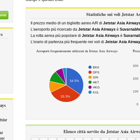
Statistiche sui voli Jetstar 
ione
Il prezzo medio di un biglietto aereo A/R di
Jetstar Asia Airway
L'aeroporto più ricercato da
Jetstar Asia Airways
è
Suvarnabh
ys
La rotta aerea più popolare di
Jetstar Asia Airways
è
Suvarnab
L'orario di partenza più frequente nei voli di
Jetstar Asia Airwa
Aeroporti frequentemente utilizzati da Jetstar Asia Airways
Prezz
300
BKK
DPS
SIN
200
34.5%
HKT
HKG
100
KUL
33.3%
ays
0
tstar
Elenco città servite da Jetstar Asia Airw
ar
per