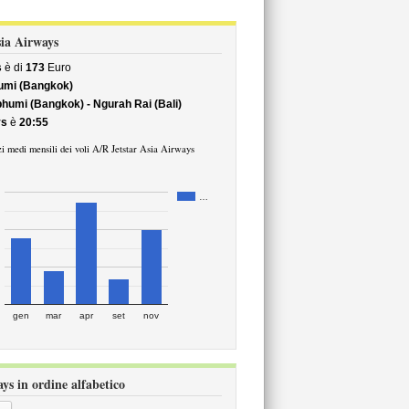
Asia Airways
s
è di
173
Euro
umi (Bangkok)
humi (Bangkok) - Ngurah Rai (Bali)
ys
è
20:55
i medi mensili dei voli A/R Jetstar Asia Airways
…
gen
mar
apr
set
nov
ays in ordine alfabetico