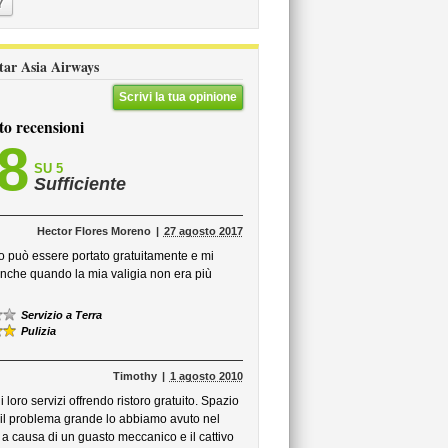
Y
tstar Asia Airways
Scrivi la tua opinione
to recensioni
,8
SU 5
Sufficiente
Hector Flores Moreno
27 agosto 2017
o può essere portato gratuitamente e mi
anche quando la mia valigia non era più
Servizio a Terra
Pulizia
Timothy
1 agosto 2010
 loro servizi offrendo ristoro gratuito. Spazio
, il problema grande lo abbiamo avuto nel
e, a causa di un guasto meccanico e il cattivo