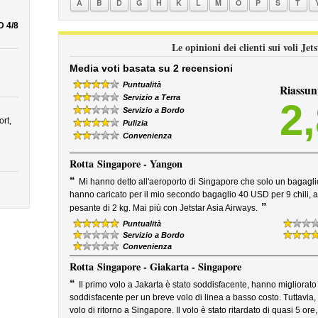
A
B
D
G
H
K
L
M
O
P
S
T
 4/8
Le opinioni dei clienti sui voli Je
Media voti basata su 2 recensioni
Puntualità
Riassun
Servizio a Terra
2
Servizio a Bordo
rt,
Pulizia
Convenienza
Rotta
Singapore - Yangon
“
Mi hanno detto all'aeroporto di Singapore che solo un bagagli
hanno caricato per il mio secondo bagaglio 40 USD per 9 chili, 
”
pesante di 2 kg. Mai più con Jetstar Asia Airways.
Puntualità
Servizio a Bordo
Convenienza
Rotta
Singapore - Giakarta - Singapore
“
Il primo volo a Jakarta è stato soddisfacente, hanno migliorato i
soddisfacente per un breve volo di linea a basso costo. Tuttavia
volo di ritorno a Singapore. Il volo è stato ritardato di quasi 5 or