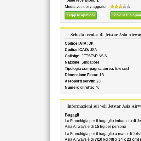
Totale recensioni:
2
Media voti dei viaggiatori:
Leggi le opinioni
Scrivi la tua opin
Scheda tecnica di Jetstar Asia Airwa
Codice IATA:
3K
Codice ICAO:
JSA
Callsign:
JETSTAR ASIA
Nazione:
Singapore
Tipologia compagnia aerea:
low cost
Dimensione Flotta:
18
Aeroporti serviti:
28
Numero di rotte:
76
Informazioni sui voli Jetstar Asia Airw
Bagagli
La Franchigia per il bagaglio imbarcato di Je
Asia Airways è di
15 kg
per persona
La Franchigia per il bagaglio a mano di Jetst
Asia Airways è di
7/10 kg (48 x 34 x 23 cm)