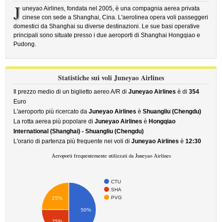
J
uneyao Airlines, fondata nel 2005, è una compagnia aerea privata
cinese con sede a Shanghai, Cina. L'aerolinea opera voli passeggeri
domestici da Shanghai su diverse destinazioni. Le sue basi operative
principali sono situate presso i due aeroporti di Shanghai Hongqiao e
Pudong.
Statistiche sui voli Juneyao Airlines
Il prezzo medio di un biglietto aereo A/R di
Juneyao Airlines
è di
354
Euro
L'aeroporto più ricercato da
Juneyao Airlines
è
Shuangliu (Chengdu)
La rotta aerea più popolare di
Juneyao Airlines
è
Hongqiao
International (Shanghai) - Shuangliu (Chengdu)
L'orario di partenza più frequente nei voli di
Juneyao Airlines
è
12:30
Aeroporti frequentemente utilizzati da Juneyao Airlines
CTU
SHA
PVG
25%
50%
25%