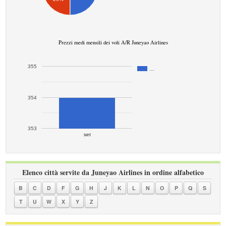
Prezzi medi mensili dei voli A/R Juneyao Airlines
355
…
354
353
set
Elenco città servite da Juneyao Airlines in ordine alfabetico
B
C
D
F
G
H
J
K
L
N
O
P
Q
S
T
U
W
X
Y
Z