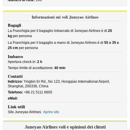
Numero di rotte:
166
Informazioni sui voli Juneyao Airlines
Bagagli
La Franchigia per il bagaglio imbarcato di Juneyao Airlines è di
20
kg
per persona
La Franchigia per il bagaglio a mano di Juneyao Airlines è di
55 x 35 x
25 cm
per persona
Imbarco
Apertura check in:
2 h
Tempo limite di accettazione:
40 min
Contatti
Indirizzo:
Yingbin Er Rd., No 123, Hongqiao International Airport,
Shanghai, 200336, China
Telefono:
+86 21 5111 6605
eMail:
Link utili
Sito Juneyao Airlines:
Aprire sito
Juneyao Airlines voli e opinioni dei clienti