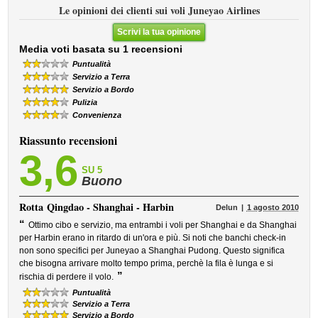
Le opinioni dei clienti sui voli Juneyao Airlines
Scrivi la tua opinione
Media voti basata su 1 recensioni
Puntualità
Servizio a Terra
Servizio a Bordo
Pulizia
Convenienza
Riassunto recensioni
3,6
SU 5
Buono
Rotta
Qingdao - Shanghai - Harbin
Delun
1 agosto 2010
“
Ottimo cibo e servizio, ma entrambi i voli per Shanghai e da Shanghai
per Harbin erano in ritardo di un'ora e più. Si noti che banchi check-in
non sono specifici per Juneyao a Shanghai Pudong. Questo significa
che bisogna arrivare molto tempo prima, perchè la fila è lunga e si
”
rischia di perdere il volo.
Puntualità
Servizio a Terra
Servizio a Bordo