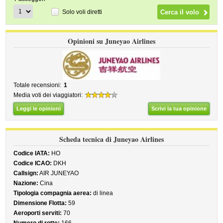
Solo voli diretti
Opinioni su Juneyao Airlines
Totale recensioni:
1
Media voti dei viaggiatori:
Leggi le opinioni
Scrivi la tua opinione
Scheda tecnica di Juneyao Airlines
Codice IATA:
HO
Codice ICAO:
DKH
Callsign:
AIR JUNEYAO
Nazione:
Cina
Tipologia compagnia aerea:
di linea
Dimensione Flotta:
59
Aeroporti serviti:
70