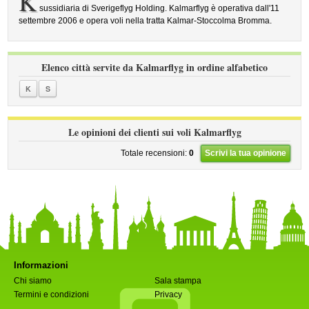
K
sussidiaria di Sverigeflyg Holding. Kalmarflyg è operativa dall'11
settembre 2006 e opera voli nella tratta Kalmar-Stoccolma Bromma.
Elenco città servite da Kalmarflyg in ordine alfabetico
K
S
Le opinioni dei clienti sui voli Kalmarflyg
Totale recensioni:
0
Scrivi la tua opinione
Informazioni
Chi siamo
Sala stampa
Termini e condizioni
Privacy