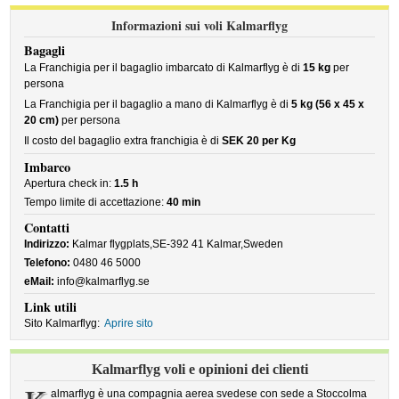
Informazioni sui voli Kalmarflyg
Bagagli
La Franchigia per il bagaglio imbarcato di Kalmarflyg è di
15 kg
per
persona
La Franchigia per il bagaglio a mano di Kalmarflyg è di
5 kg (56 x 45 x
20 cm)
per persona
Il costo del bagaglio extra franchigia è di
SEK 20 per Kg
Imbarco
Apertura check in:
1.5 h
Tempo limite di accettazione:
40 min
Contatti
Indirizzo:
Kalmar flygplats,SE-392 41 Kalmar,Sweden
Telefono:
0480 46 5000
eMail:
info@kalmarflyg.se
Link utili
Sito Kalmarflyg:
Aprire sito
Kalmarflyg voli e opinioni dei clienti
almarflyg è una compagnia aerea svedese con sede a Stoccolma