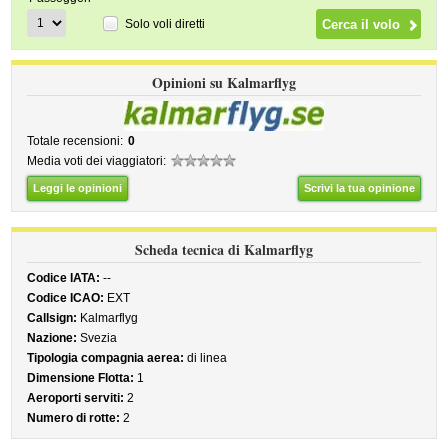
Solo voli diretti
Opinioni su Kalmarflyg
Totale recensioni:
0
Media voti dei viaggiatori:
Leggi le opinioni
Scrivi la tua opinione
Scheda tecnica di Kalmarflyg
Codice IATA:
--
Codice ICAO:
EXT
Callsign:
Kalmarflyg
Nazione:
Svezia
Tipologia compagnia aerea:
di linea
Dimensione Flotta:
1
Aeroporti serviti:
2
Numero di rotte:
2