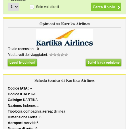
Solo voli diretti
Opinioni su Kartika Airlines
Totale recensioni:
0
Media voti dei viaggiatori:
Leggi le opinioni
Scrivi la tua opinione
Scheda tecnica di Kartika Airlines
Codice IATA:
--
Codice ICAO:
KAE
Callsign:
KARTIKA
Nazione:
Indonesia
Tipologia compagnia aerea:
di linea
Dimensione Flotta:
6
Aeroporti serviti:
5
Numero di rotte:
9