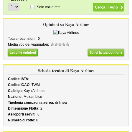
Solo voli diretti
Opinioni su Kaya Airlines
Totale recensioni:
0
Media voti dei viaggiatori:
Leggi le opinioni
Scrivi la tua opinione
Scheda tecnica di Kaya Airlines
Codice IATA:
--
Codice ICAO:
TWM
Callsign:
Kaya Airlines
Nazione:
Mozambico
Tipologia compagnia aerea:
di linea
Dimensione Flotta:
2
Aeroporti serviti:
6
Numero di rotte:
8