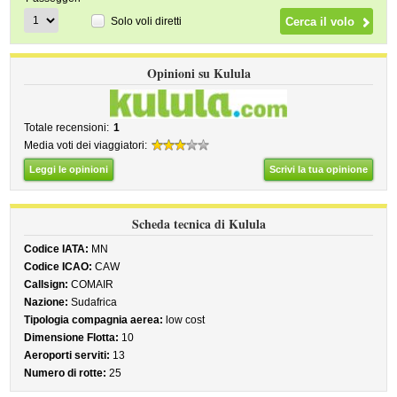
Solo voli diretti
Opinioni su Kulula
Totale recensioni:
1
Media voti dei viaggiatori:
Leggi le opinioni
Scrivi la tua opinione
Scheda tecnica di Kulula
Codice IATA:
MN
Codice ICAO:
CAW
Callsign:
COMAIR
Nazione:
Sudafrica
Tipologia compagnia aerea:
low cost
Dimensione Flotta:
10
Aeroporti serviti:
13
Numero di rotte:
25