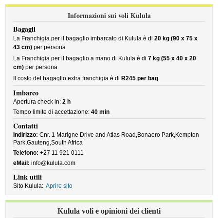
Informazioni sui voli Kulula
Bagagli
La Franchigia per il bagaglio imbarcato di Kulula è di
20 kg (90 x 75 x
43 cm)
per persona
La Franchigia per il bagaglio a mano di Kulula è di
7 kg (55 x 40 x 20
cm)
per persona
Il costo del bagaglio extra franchigia è di
R245 per bag
Imbarco
Apertura check in:
2 h
Tempo limite di accettazione:
40 min
Contatti
Indirizzo:
Cnr. 1 Marigne Drive and Atlas Road,Bonaero Park,Kempton
Park,Gauteng,South Africa
Telefono:
+27 11 921 0111
eMail:
info@kulula.com
Link utili
Sito Kulula:
Aprire sito
Kulula voli e opinioni dei clienti