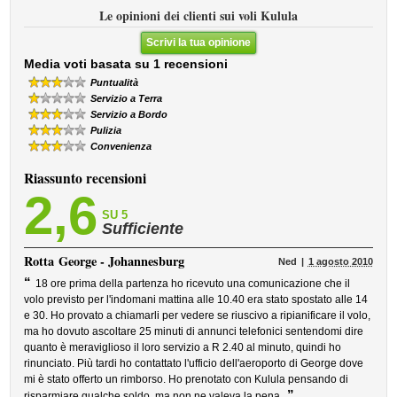
Le opinioni dei clienti sui voli Kulula
Scrivi la tua opinione
Media voti basata su 1 recensioni
Puntualità
Servizio a Terra
Servizio a Bordo
Pulizia
Convenienza
Riassunto recensioni
2,6
SU 5
Sufficiente
Rotta
George - Johannesburg
Ned
1 agosto 2010
“
18 ore prima della partenza ho ricevuto una comunicazione che il
volo previsto per l'indomani mattina alle 10.40 era stato spostato alle 14
e 30. Ho provato a chiamarli per vedere se riuscivo a ripianificare il volo,
ma ho dovuto ascoltare 25 minuti di annunci telefonici sentendomi dire
quanto è meraviglioso il loro servizio a R 2.40 al minuto, quindi ho
rinunciato. Più tardi ho contattato l'ufficio dell'aeroporto di George dove
mi è stato offerto un rimborso. Ho prenotato con Kulula pensando di
”
risparmiare qualche soldo, ma non ne valeva la pena.