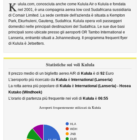
K
ulula.com, conosciuta anche come Kulula Air o Kulula e fondata
nel 2001, è una compagnia aerea low cost Sudafricana sussidiaria
di Comair Limited. La sede centrale dell'azienda è situata a Kempton
Park, Ekurhuleni, Gauteng, Sudafrica. Kulula opera voli passeggeri
domestici nelle principali destinazioni del Sudafrica. Le sue due basi
principali sono ubicate presso gli aeroporti OR Tambo International e
Lanseria, entrambi situati a Johannesburg. Il programma frequent flyer
di Kulula è Jetsetters.
Statistiche sui voli Kulula
Il prezzo medio di un biglietto aereo A/R di
Kulula
è di
92
Euro
L'aeroporto più ricercato da
Kulula
è
International (Lanseria)
La rotta aerea più popolare di
Kulula
è
International (Lanseria) - Hosea
Kutako (Windhoek)
L'orario di partenza più frequente nei voli di
Kulula
è
06:55
Aeroporti frequentemente utilizzati da Kulula
HLA
WDH
JNB
DUR
44.4%