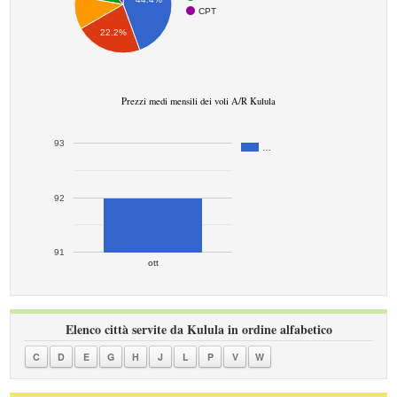
CPT
22.2%
Prezzi medi mensili dei voli A/R Kulula
93
…
92
91
ott
Elenco città servite da Kulula in ordine alfabetico
C
D
E
G
H
J
L
P
V
W