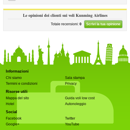
Le opinioni dei clienti sui voli Kunming Airlines
Totale recensioni:
0
Scrivi la tua opinione
Informazioni
Chi siamo
Sala stampa
Termini e condizioni
Privacy
Risorse utili
Mappa del sito
Guida voli low cost
Hotel
Autonoleggio
Social
Facebook
Twitter
Google+
YouTube