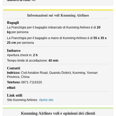
Numero di rotte:
46
Informazioni sui voli Kunming Airlines
Bagagli
La Franchigia per il bagaglio imbarcato di Kunming Airlines è di
20
kg
per persona
La Franchigia per il bagaglio a mano di Kunming Airlines è di
55 x 35 x
25 cm
per persona
Imbarco
Apertura check in:
2 h
Tempo limite di accettazione:
40 min
Contatti
Indirizzo:
Civil Aviation Road, Guandu District, Kunming, Yunnan
Province, China
Telefono:
0871-7116320
eMail:
Link utili
Sito Kunming Airlines:
Aprire sito
Kunming Airlines voli e opinioni dei clienti