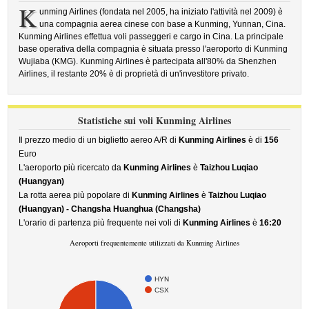
K
unming Airlines (fondata nel 2005, ha iniziato l'attività nel 2009) è
una compagnia aerea cinese con base a Kunming, Yunnan, Cina.
Kunming Airlines effettua voli passeggeri e cargo in Cina. La principale
base operativa della compagnia è situata presso l'aeroporto di Kunming
Wujiaba (KMG). Kunming Airlines è partecipata all'80% da Shenzhen
Airlines, il restante 20% è di proprietà di un'investitore privato.
Statistiche sui voli Kunming Airlines
Il prezzo medio di un biglietto aereo A/R di
Kunming Airlines
è di
156
Euro
L'aeroporto più ricercato da
Kunming Airlines
è
Taizhou Luqiao
(Huangyan)
La rotta aerea più popolare di
Kunming Airlines
è
Taizhou Luqiao
(Huangyan) - Changsha Huanghua (Changsha)
L'orario di partenza più frequente nei voli di
Kunming Airlines
è
16:20
Aeroporti frequentemente utilizzati da Kunming Airlines
HYN
CSX