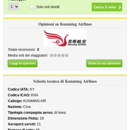
Solo voli diretti
Opinioni su Kunming Airlines
Totale recensioni:
0
Media voti dei viaggiatori:
Leggi le opinioni
Scrivi la tua opinione
Scheda tecnica di Kunming Airlines
Codice IATA:
KY
Codice ICAO:
KNA
Callsign:
KUNMING AIR
Nazione:
Cina
Tipologia compagnia aerea:
di linea
Dimensione Flotta:
18
Aeroporti serviti:
21