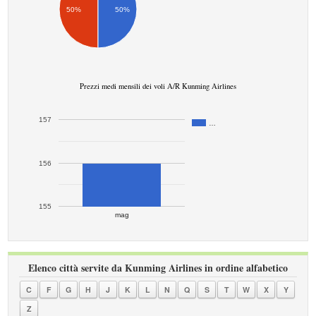
50%
50%
Prezzi medi mensili dei voli A/R Kunming Airlines
157
…
156
155
mag
Elenco città servite da Kunming Airlines in ordine alfabetico
C
F
G
H
J
K
L
N
Q
S
T
W
X
Y
Z