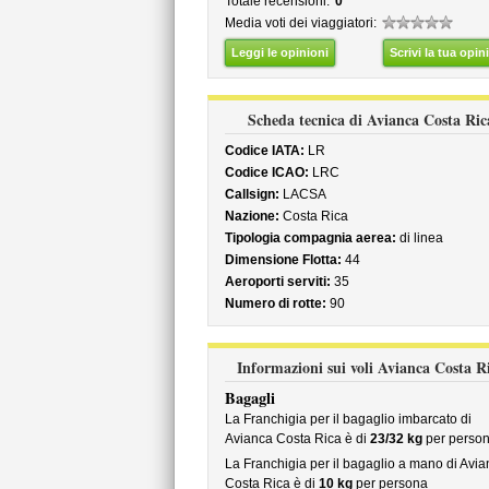
Totale recensioni:
0
Media voti dei viaggiatori:
Leggi le opinioni
Scrivi la tua opin
Scheda tecnica di Avianca Costa Ric
Codice IATA:
LR
Codice ICAO:
LRC
Callsign:
LACSA
Nazione:
Costa Rica
Tipologia compagnia aerea:
di linea
Dimensione Flotta:
44
Aeroporti serviti:
35
Numero di rotte:
90
Informazioni sui voli Avianca Costa R
Bagagli
La Franchigia per il bagaglio imbarcato di
Avianca Costa Rica è di
23/32 kg
per perso
La Franchigia per il bagaglio a mano di Avia
Costa Rica è di
10 kg
per persona