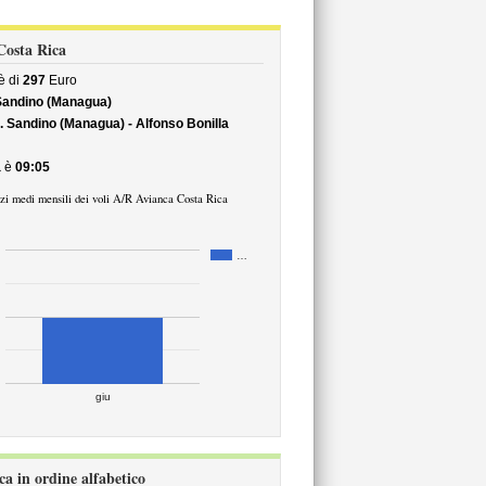
 Costa Rica
è di
297
Euro
Sandino (Managua)
 Sandino (Managua) - Alfonso Bonilla
a
è
09:05
zi medi mensili dei voli A/R Avianca Costa Rica
…
giu
ca in ordine alfabetico