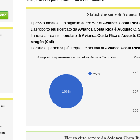
Statistiche sui voli Avianca
ione
Il prezzo medio di un biglietto aereo A/R di
Avianca Costa Rica
L'aeroporto più ricercato da
Avianca Costa Rica
è
Augusto C. 
a
La rotta aerea più popolare di
Avianca Costa Rica
è
Augusto C.
Aragón (Cali)
L'orario di partenza più frequente nei voli di
Avianca Costa Ric
Aeroporti frequentemente utilizzati da Avianca Costa Rica
Prez
298
MGA
100%
297
ica
296
na
nca
Elenco città servite da Avianca Costa Ri