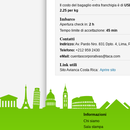
Il costo del bagaglio extra franchigia è di
US
2.25 per kg
Imbarco
Apertura check in:
2 h
Tempo limite di accettazione:
45 min
Contatti
Indirizzo:
Av. Pardo Nro. 831 Dpto. 4, Lima, 
Telefono:
+212 959 2430
eMail:
cuentascorporativas@taca.com
Link utili
Sito Avianca Costa Rica:
Aprire sito
Informazioni
Chi siamo
Sala stampa