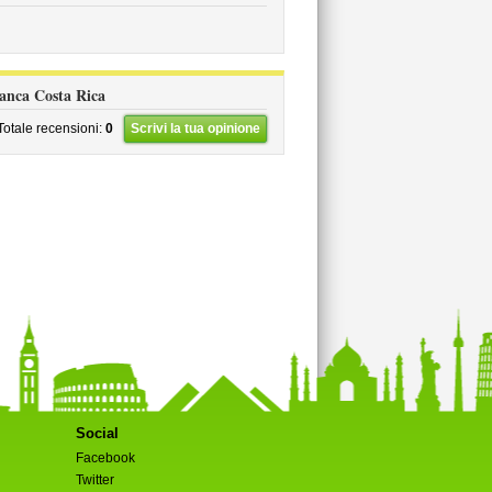
vianca Costa Rica
Totale recensioni:
0
Scrivi la tua opinione
Social
Facebook
Twitter