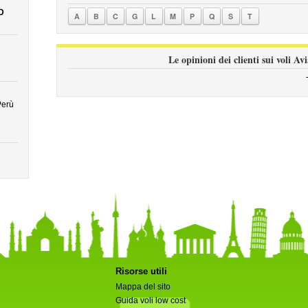
D
A
B
C
G
L
M
P
Q
S
T
Le opinioni dei clienti sui voli A
Perù
Risorse utili
Mappa del sito
Guida voli low cost