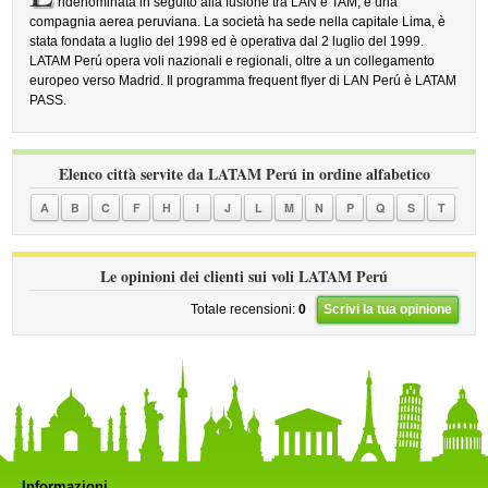
ridenominata in seguito alla fusione tra LAN e TAM, è una
compagnia aerea peruviana. La società ha sede nella capitale Lima, è
stata fondata a luglio del 1998 ed è operativa dal 2 luglio del 1999.
LATAM Perú opera voli nazionali e regionali, oltre a un collegamento
europeo verso Madrid. Il programma frequent flyer di LAN Perú è LATAM
PASS.
Elenco città servite da LATAM Perú in ordine alfabetico
A
B
C
F
H
I
J
L
M
N
P
Q
S
T
Le opinioni dei clienti sui voli LATAM Perú
Totale recensioni:
0
Scrivi la tua opinione
Informazioni