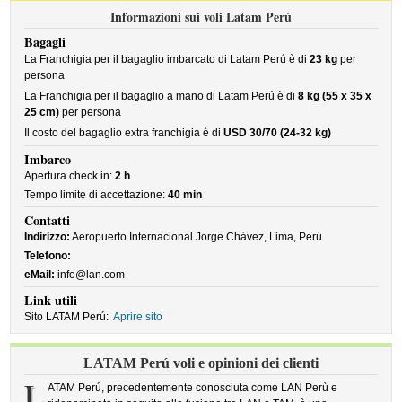
Informazioni sui voli Latam Perú
Bagagli
La Franchigia per il bagaglio imbarcato di Latam Perú è di
23 kg
per
persona
La Franchigia per il bagaglio a mano di Latam Perú è di
8 kg (55 x 35 x
25 cm)
per persona
Il costo del bagaglio extra franchigia è di
USD 30/70 (24-32 kg)
Imbarco
Apertura check in:
2 h
Tempo limite di accettazione:
40 min
Contatti
Indirizzo:
Aeropuerto Internacional Jorge Chávez, Lima, Perú
Telefono:
eMail:
info@lan.com
Link utili
Sito LATAM Perú:
Aprire sito
LATAM Perú voli e opinioni dei clienti
L
ATAM Perú, precedentemente conosciuta come LAN Perù e