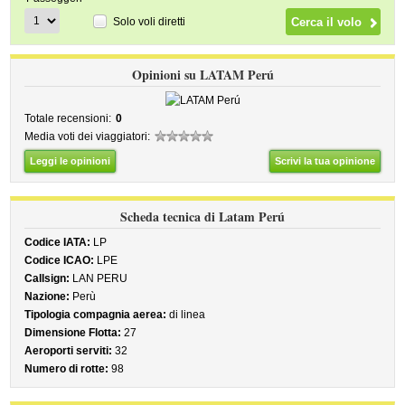
Solo voli diretti
Opinioni su LATAM Perú
Totale recensioni:
0
Media voti dei viaggiatori:
Leggi le opinioni
Scrivi la tua opinione
Scheda tecnica di Latam Perú
Codice IATA:
LP
Codice ICAO:
LPE
Callsign:
LAN PERU
Nazione:
Perù
Tipologia compagnia aerea:
di linea
Dimensione Flotta:
27
Aeroporti serviti:
32
Numero di rotte:
98