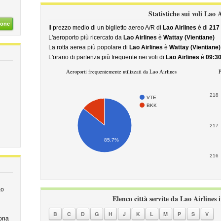
Statistiche sui voli Lao A
ione
Il prezzo medio di un biglietto aereo A/R di
Lao Airlines
è di
217
L'aeroporto più ricercato da
Lao Airlines
è
Wattay (Vientiane)
La rotta aerea più popolare di
Lao Airlines
è
Wattay (Vientiane) 
L'orario di partenza più frequente nei voli di
Lao Airlines
è
09:3
Aeroporti frequentemente utilizzati da Lao Airlines
P
218
VTE
BKK
217
85.7%
216
ao
Elenco città servite da Lao Airlines 
B
C
D
G
H
J
K
L
M
P
S
V
ona