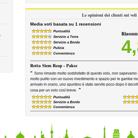
Le opinioni dei clienti sui vol
Media voti basata su 1 recensioni
Puntualità
Riassun
,
Servizio a Terra
4
Servizio a Bordo
Pulizia
Convenienza
Rotta
Siem Reap - Pakse
“
Sono rimasto molto soddisfatto di questo volo, non sapevamo 
molto pulito con un nuovo rivestimento e spazio per le gambe mol
arrivato in orario, uno spuntino è stato servito poco dopo il decol
”
cosa per un volo così breve.
Puntualità
Servizio a Bordo
Convenienza