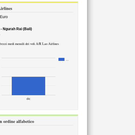
irlines
Euro
- Ngurah Rai (Bali)
0
rezzi medi mensili dei voli A/R Lao Airlines
…
dic
in ordine alfabetico