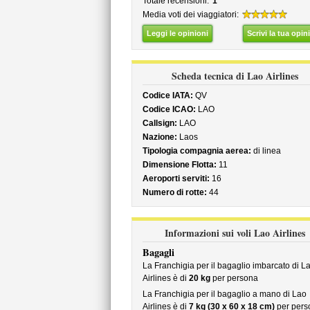
Totale recensioni:
1
Media voti dei viaggiatori:
Leggi le opinioni
Scrivi la tua opin
Scheda tecnica di Lao Airlines
Codice IATA:
QV
Codice ICAO:
LAO
Callsign:
LAO
Nazione:
Laos
Tipologia compagnia aerea:
di linea
Dimensione Flotta:
11
Aeroporti serviti:
16
Numero di rotte:
44
Informazioni sui voli Lao Airlines
Bagagli
La Franchigia per il bagaglio imbarcato di L
Airlines è di
20 kg
per persona
La Franchigia per il bagaglio a mano di Lao
Airlines è di
7 kg (30 x 60 x 18 cm)
per pers