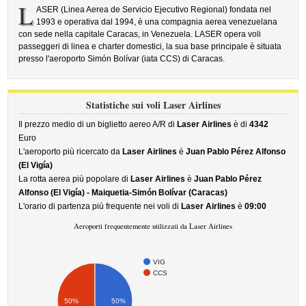
L
ASER (Linea Aerea de Servicio Ejecutivo Regional) fondata nel
1993 e operativa dal 1994, è una compagnia aerea venezuelana
con sede nella capitale Caracas, in Venezuela. LASER opera voli
passeggeri di linea e charter domestici, la sua base principale è situata
presso l'aeroporto Simón Bolívar (iata CCS) di Caracas.
Statistiche sui voli Laser Airlines
Il prezzo medio di un biglietto aereo A/R di
Laser Airlines
è di
4342
Euro
L'aeroporto più ricercato da
Laser Airlines
è
Juan Pablo Pérez Alfonso
(El Vigía)
La rotta aerea più popolare di
Laser Airlines
è
Juan Pablo Pérez
Alfonso (El Vigía) - Maiquetia-Simón Bolívar (Caracas)
L'orario di partenza più frequente nei voli di
Laser Airlines
è
09:00
Aeroporti frequentemente utilizzati da Laser Airlines
VIG
CCS
50%
50%