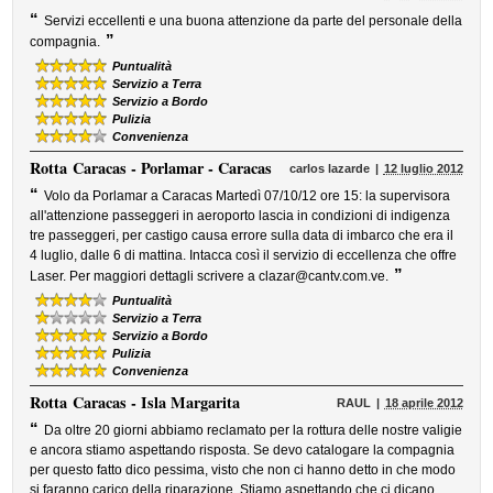
“
Servizi eccellenti e una buona attenzione da parte del personale della
”
compagnia.
Puntualità
Servizio a Terra
Servizio a Bordo
Pulizia
Convenienza
Rotta
Caracas - Porlamar - Caracas
carlos lazarde
12 luglio 2012
“
Volo da Porlamar a Caracas Martedì 07/10/12 ore 15: la supervisora
all'attenzione passeggeri in aeroporto lascia in condizioni di indigenza
tre passeggeri, per castigo causa errore sulla data di imbarco che era il
4 luglio, dalle 6 di mattina. Intacca così il servizio di eccellenza che offre
”
Laser. Per maggiori dettagli scrivere a clazar@cantv.com.ve.
Puntualità
Servizio a Terra
Servizio a Bordo
Pulizia
Convenienza
Rotta
Caracas - Isla Margarita
RAUL
18 aprile 2012
“
Da oltre 20 giorni abbiamo reclamato per la rottura delle nostre valigie
e ancora stiamo aspettando risposta. Se devo catalogare la compagnia
per questo fatto dico pessima, visto che non ci hanno detto in che modo
si faranno carico della riparazione. Stiamo aspettando che ci dicano