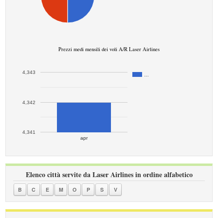
Prezzi medi mensili dei voli A/R Laser Airlines
4,343
…
4,342
4,341
apr
Elenco città servite da Laser Airlines in ordine alfabetico
B
C
E
M
O
P
S
V