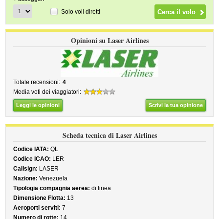
Solo voli diretti
Opinioni su Laser Airlines
Totale recensioni:
4
Media voti dei viaggiatori:
Leggi le opinioni
Scrivi la tua opinione
Scheda tecnica di Laser Airlines
Codice IATA:
QL
Codice ICAO:
LER
Callsign:
LASER
Nazione:
Venezuela
Tipologia compagnia aerea:
di linea
Dimensione Flotta:
13
Aeroporti serviti:
7
Numero di rotte:
14