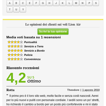
A
B
C
E
F
G
H
J
K
L
M
N
P
S
T
U
Y
Le opinioni dei clienti sui voli Lion Air
Scrivi la tua opinione
Media voti basata su 1 recensioni
Puntualità
Servizio a Terra
Servizio a Bordo
Pulizia
Convenienza
Riassunto recensioni
4,2
SU 5
Ottimo
Rotta
Theodore
1 agosto 2010
“
Il primo pro è il loro sito web, molto facile e senza costi nascosti. Aerei
per lo più nuovi e puliti con personale cordiale. I sedili sono un po' stretti,
ho richiesto il cambio a bordo per un posto più confortevole e mi è stato