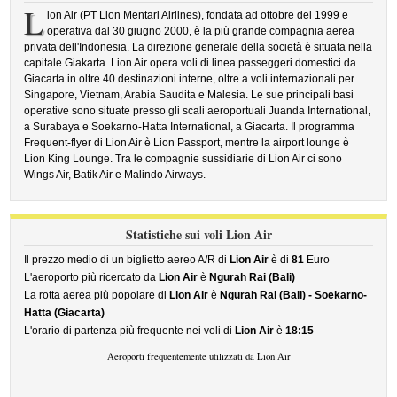
L
ion Air (PT Lion Mentari Airlines), fondata ad ottobre del 1999 e
operativa dal 30 giugno 2000, è la più grande compagnia aerea
privata dell'Indonesia. La direzione generale della società è situata nella
capitale Giakarta. Lion Air opera voli di linea passeggeri domestici da
Giacarta in oltre 40 destinazioni interne, oltre a voli internazionali per
Singapore, Vietnam, Arabia Saudita e Malesia. Le sue principali basi
operative sono situate presso gli scali aeroportuali Juanda International,
a Surabaya e Soekarno-Hatta International, a Giacarta. Il programma
Frequent-flyer di Lion Air è Lion Passport, mentre la airport lounge è
Lion King Lounge. Tra le compagnie sussidiarie di Lion Air ci sono
Wings Air, Batik Air e Malindo Airways.
Statistiche sui voli Lion Air
Il prezzo medio di un biglietto aereo A/R di
Lion Air
è di
81
Euro
L'aeroporto più ricercato da
Lion Air
è
Ngurah Rai (Bali)
La rotta aerea più popolare di
Lion Air
è
Ngurah Rai (Bali) - Soekarno-
Hatta (Giacarta)
L'orario di partenza più frequente nei voli di
Lion Air
è
18:15
Aeroporti frequentemente utilizzati da Lion Air