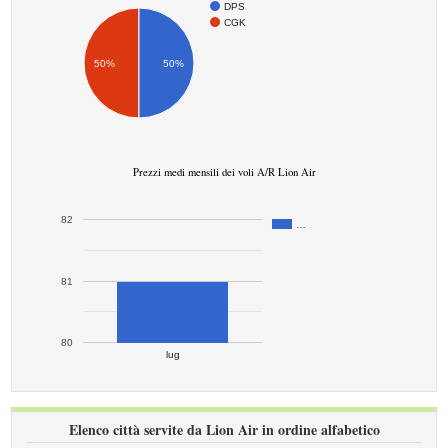
DPS
CGK
50%
50%
Prezzi medi mensili dei voli A/R Lion Air
82
…
81
80
lug
Elenco città servite da Lion Air in ordine alfabetico