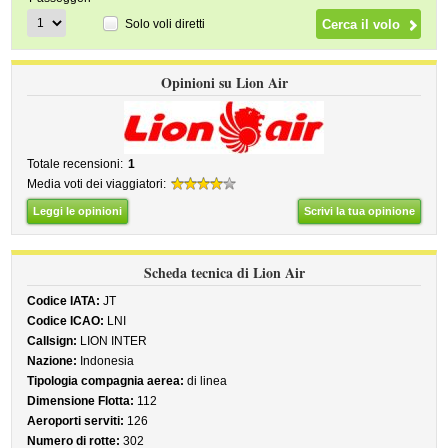
Solo voli diretti
Opinioni su Lion Air
Totale recensioni:
1
Media voti dei viaggiatori:
Leggi le opinioni
Scrivi la tua opinione
Scheda tecnica di Lion Air
Codice IATA:
JT
Codice ICAO:
LNI
Callsign:
LION INTER
Nazione:
Indonesia
Tipologia compagnia aerea:
di linea
Dimensione Flotta:
112
Aeroporti serviti:
126
Numero di rotte:
302