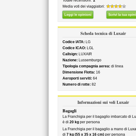
Totale recensioni:
2
Media voti dei viaggiatori:
Leggi le opinioni
Scrivi la tua opin
Scheda tecnica di Luxair
Codice IATA:
LG
Codice ICAO:
LGL
Callsign:
LUXAIR
Nazione:
Lussemburgo
Tipologia compagnia aerea:
di linea
Dimensione Flotta:
16
Aeroporti serviti:
64
Numero di rotte:
82
Informazioni sui voli Luxair
Bagagli
La Franchigia per il bagaglio imbarcato di Lu
è di
20 kg
per persona
La Franchigia per il bagaglio a mano di Luxa
di
7 kg (55 x 35 x 16 cm)
per persona