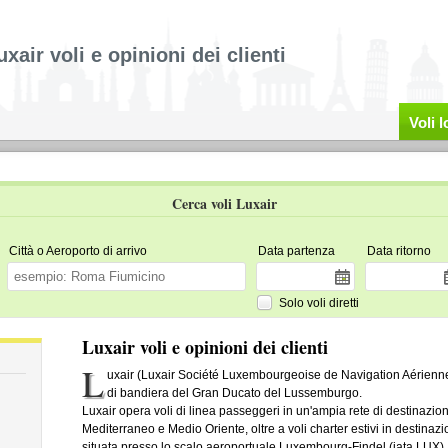
uxair voli e opinioni dei clienti
Voli 
Cerca voli Luxair
Città o Aeroporto di arrivo
Data partenza
Data ritorno
Solo voli diretti
Luxair voli e opinioni dei clienti
L
uxair (Luxair Société Luxembourgeoise de Navigation Aérienn
di bandiera del Gran Ducato del Lussemburgo.
Luxair opera voli di linea passeggeri in un'ampia rete di destinazion
Mediterraneo e Medio Oriente, oltre a voli charter estivi in destinazi
situata presso lo scalo aeroportuale Luxembourg-Findel (iata LUX). 