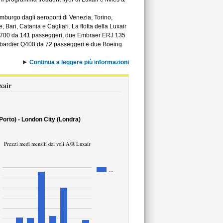
mburgo dagli aeroporti di Venezia, Torino,
Bari, Catania e Cagliari. La flotta della Luxair
737-700 da 141 passeggeri, due Embraer ERJ 135
mbardier Q400 da 72 passeggeri e due Boeing
Continua a leggere più informazioni
uxair
Porto) - London City (Londra)
Prezzi medi mensili dei voli A/R Luxair
…