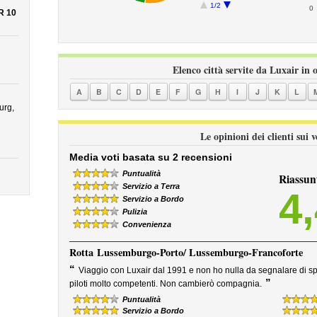
1/2
0
R 10
Elenco città servite da Luxair in 
A
B
C
D
E
F
G
H
I
J
K
L
urg,
Le opinioni dei clienti sui 
Media voti basata su 2 recensioni
Puntualità
Riassun
Servizio a Terra
4
Servizio a Bordo
Pulizia
Convenienza
Rotta
Lussemburgo-Porto/ Lussemburgo-Francoforte
“
Viaggio con Luxair dal 1991 e non ho nulla da segnalare di spe
”
piloti molto competenti. Non cambierò compagnia.
Puntualità
Servizio a Bordo