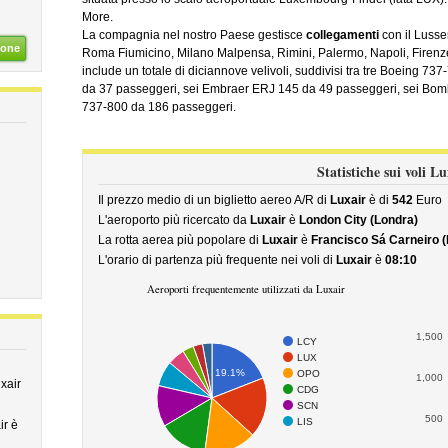
More.
La compagnia nel nostro Paese gestisce
collegamenti
con il Lusse
ione
Roma Fiumicino, Milano Malpensa, Rimini, Palermo, Napoli, Firenze, 
include un totale di diciannove velivoli, suddivisi tra tre Boeing 
da 37 passeggeri, sei Embraer ERJ 145 da 49 passeggeri, sei Bo
737-800 da 186 passeggeri.
Statistiche sui voli L
Il prezzo medio di un biglietto aereo A/R di
Luxair
è di
542
Euro
L'aeroporto più ricercato da
Luxair
è
London City (Londra)
La rotta aerea più popolare di
Luxair
è
Francisco Sá Carneiro (
L'orario di partenza più frequente nei voli di
Luxair
è
08:10
Aeroporti frequentemente utilizzati da Luxair
1,500
LCY
LUX
19.1%
OPO
1,000
xair
CDG
SCN
500
LIS
ir è