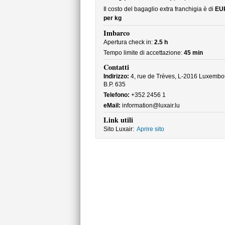
Il costo del bagaglio extra franchigia è di
EU
per kg
Imbarco
Apertura check in:
2.5 h
Tempo limite di accettazione:
45 min
Contatti
Indirizzo:
4, rue de Trèves, L-2016 Luxembo
B.P. 635
Telefono:
+352 2456 1
eMail:
information@luxair.lu
Link utili
Sito Luxair:
Aprire sito