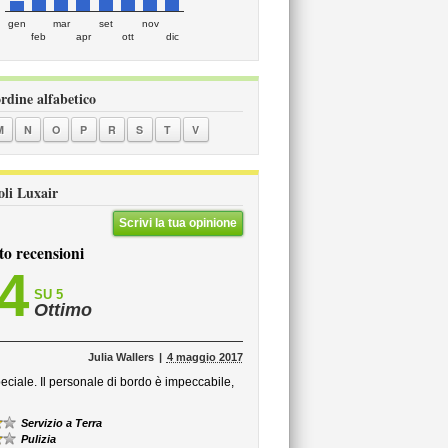
gen
mar
set
nov
feb
apr
ott
dic
ordine alfabetico
M
N
O
P
R
S
T
V
voli Luxair
Scrivi la tua opinione
to recensioni
,4
SU 5
Ottimo
Julia Wallers
4 maggio 2017
ciale. Il personale di bordo è impeccabile,
Servizio a Terra
Pulizia