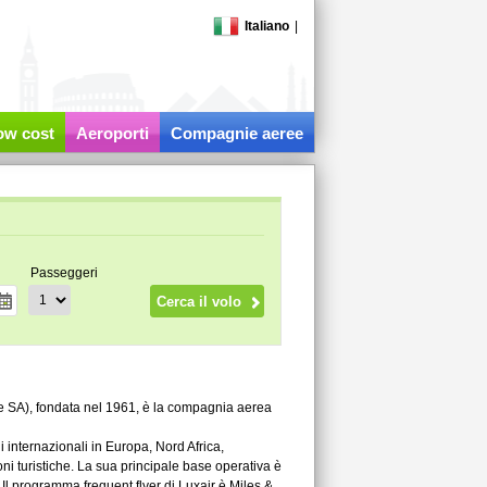
Italiano
|
low cost
Aeroporti
Compagnie aeree
Passeggeri
e SA), fondata nel 1961, è la compagnia aerea
i internazionali in Europa, Nord Africa,
oni turistiche. La sua principale base operativa è
Il programma frequent flyer di Luxair è Miles &