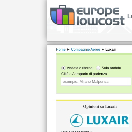
L
Home
Compagnie Aeree
Luxair
Andata e ritorno
Solo andata
Città o Aeroporto di partenza
Opinioni su Luxair