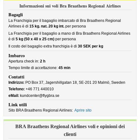
Informazioni sui voli Bra Braathens Regional Airlines
Bagagli
La Franchigia per il bagaglio imbarcato di Bra Braathens Regional
Airlines è di
15 kg. nat. 20 kg int.
per persona
La Franchigia per il bagaglio a mano di Bra Braathens Regional Airlines
è di
5 kg (50 x 40 x 25 cm)
per persona
Il costo del bagaglio extra franchigia è di
30 SEK per kg
Imbarco
Apertura check in:
2 h
Tempo limite di accettazione:
45 min
Contatti
Indirizzo:
PO Box 37, Jagershillgatan 18, SE-201 20 Malmö, Sweden
Telefono:
+46 771 440010
eMail:
kundcenter@flygbra.se
Link utili
Sito BRA Braathens Regional Airlines:
Aprire sito
BRA Braathens Regional Airlines voli e opinioni dei
clienti