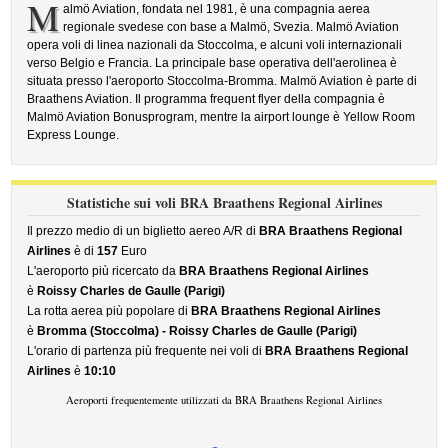
M
almö Aviation, fondata nel 1981, è una compagnia aerea
regionale svedese con base a Malmö, Svezia. Malmö Aviation
opera voli di linea nazionali da Stoccolma, e alcuni voli internazionali
verso Belgio e Francia. La principale base operativa dell'aerolinea è
situata presso l'aeroporto Stoccolma-Bromma. Malmö Aviation è parte di
Braathens Aviation. Il programma frequent flyer della compagnia è
Malmö Aviation Bonusprogram, mentre la airport lounge è Yellow Room
Express Lounge.
Statistiche sui voli BRA Braathens Regional Airlines
Il prezzo medio di un biglietto aereo A/R di
BRA Braathens Regional
Airlines
è di
157
Euro
L'aeroporto più ricercato da
BRA Braathens Regional Airlines
è
Roissy Charles de Gaulle (Parigi)
La rotta aerea più popolare di
BRA Braathens Regional Airlines
è
Bromma (Stoccolma) - Roissy Charles de Gaulle (Parigi)
L'orario di partenza più frequente nei voli di
BRA Braathens Regional
Airlines
è
10:10
Aeroporti frequentemente utilizzati da BRA Braathens Regional Airlines