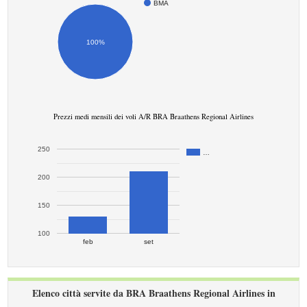
BMA
100%
Prezzi medi mensili dei voli A/R BRA Braathens Regional Airlines
250
…
200
150
100
feb
set
Elenco città servite da BRA Braathens Regional Airlines in