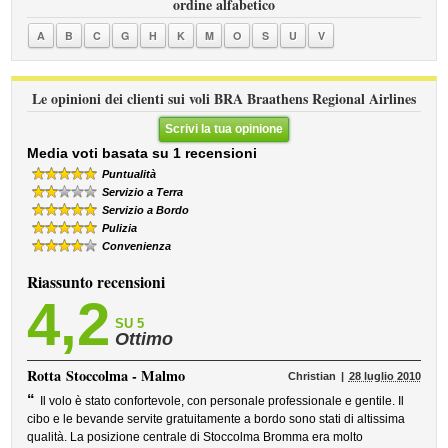
ordine alfabetico
A
B
C
G
H
K
M
O
S
U
V
Le opinioni dei clienti sui voli BRA Braathens Regional Airlines
Scrivi la tua opinione
Media voti basata su 1 recensioni
Puntualità
Servizio a Terra
Servizio a Bordo
Pulizia
Convenienza
Riassunto recensioni
4,2
SU 5
Ottimo
Rotta
Stoccolma - Malmo
Christian
28 luglio 2010
“
Il volo è stato confortevole, con personale professionale e gentile. Il
cibo e le bevande servite gratuitamente a bordo sono stati di altissima
qualità. La posizione centrale di Stoccolma Bromma era molto