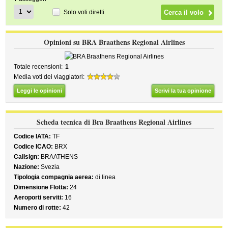
Solo voli diretti
Opinioni su BRA Braathens Regional Airlines
Totale recensioni:
1
Media voti dei viaggiatori:
Leggi le opinioni
Scrivi la tua opinione
Scheda tecnica di Bra Braathens Regional Airlines
Codice IATA:
TF
Codice ICAO:
BRX
Callsign:
BRAATHENS
Nazione:
Svezia
Tipologia compagnia aerea:
di linea
Dimensione Flotta:
24
Aeroporti serviti:
16
Numero di rotte:
42