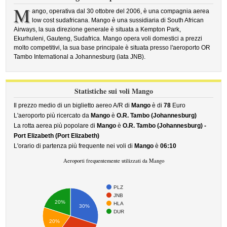
M
ango, operativa dal 30 ottobre del 2006, è una compagnia aerea
low cost sudafricana. Mango è una sussidiaria di South African
Airways, la sua direzione generale è situata a Kempton Park,
Ekurhuleni, Gauteng, Sudafrica. Mango opera voli domestici a prezzi
molto competitivi, la sua base principale è situata presso l'aeroporto OR
Tambo International a Johannesburg (iata JNB).
Statistiche sui voli Mango
Il prezzo medio di un biglietto aereo A/R di
Mango
è di
78
Euro
L'aeroporto più ricercato da
Mango
è
O.R. Tambo (Johannesburg)
La rotta aerea più popolare di
Mango
è
O.R. Tambo (Johannesburg) -
Port Elizabeth (Port Elizabeth)
L'orario di partenza più frequente nei voli di
Mango
è
06:10
Aeroporti frequentemente utilizzati da Mango
PLZ
JNB
20%
HLA
30%
DUR
20%