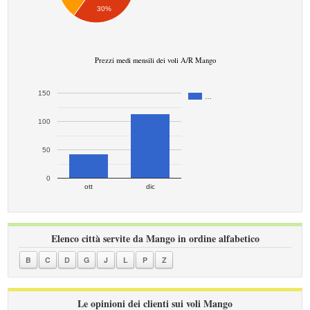
30%
Prezzi medi mensili dei voli A/R Mango
150
…
100
50
0
ott
dic
Elenco città servite da Mango in ordine alfabetico
B
C
D
G
J
L
P
Z
Le opinioni dei clienti sui voli Mango