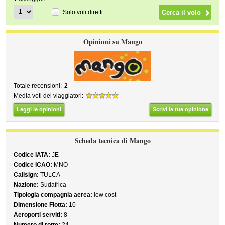
Solo voli diretti
Opinioni su Mango
Totale recensioni:
2
Media voti dei viaggiatori:
Leggi le opinioni
Scrivi la tua opinione
Scheda tecnica di Mango
Codice IATA:
JE
Codice ICAO:
MNO
Callsign:
TULCA
Nazione:
Sudafrica
Tipologia compagnia aerea:
low cost
Dimensione Flotta:
10
Aeroporti serviti:
8