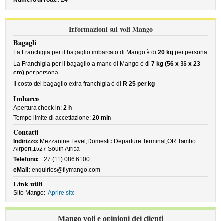
Numero di rotte:
24
Informazioni sui voli Mango
Bagagli
La Franchigia per il bagaglio imbarcato di Mango è di
20 kg
per persona
La Franchigia per il bagaglio a mano di Mango è di
7 kg (56 x 36 x 23
cm)
per persona
Il costo del bagaglio extra franchigia è di
R 25 per kg
Imbarco
Apertura check in:
2 h
Tempo limite di accettazione:
20 min
Contatti
Indirizzo:
Mezzanine Level,Domestic Departure Terminal,OR Tambo
Airport,1627 South Africa
Telefono:
+27 (11) 086 6100
eMail:
enquiries@flymango.com
Link utili
Sito Mango:
Aprire sito
Mango voli e opinioni dei clienti