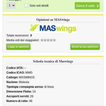
Solo voli diretti
Opinioni su MASwings
Totale recensioni:
0
Media voti dei viaggiatori:
Leggi le opinioni
Scrivi la tua opinione
Scheda tecnica di Maswings
Codice IATA:
--
Codice ICAO:
MWG
Callsign:
MASWINGS
Nazione:
Malesia
Tipologia compagnia aerea:
di linea
Dimensione Flotta:
14
Aeroporti serviti:
26
Numero di rotte:
46