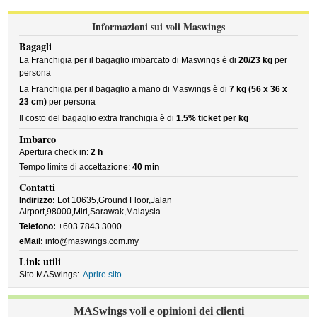
Informazioni sui voli Maswings
Bagagli
La Franchigia per il bagaglio imbarcato di Maswings è di
20/23 kg
per
persona
La Franchigia per il bagaglio a mano di Maswings è di
7 kg (56 x 36 x
23 cm)
per persona
Il costo del bagaglio extra franchigia è di
1.5% ticket per kg
Imbarco
Apertura check in:
2 h
Tempo limite di accettazione:
40 min
Contatti
Indirizzo:
Lot 10635,Ground Floor,Jalan
Airport,98000,Miri,Sarawak,Malaysia
Telefono:
+603 7843 3000
eMail:
info@maswings.com.my
Link utili
Sito MASwings:
Aprire sito
MASwings voli e opinioni dei clienti