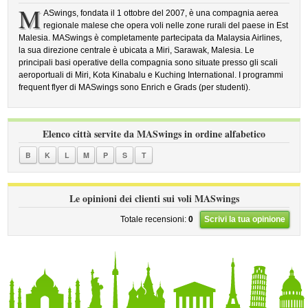
M
ASwings, fondata il 1 ottobre del 2007, è una compagnia aerea
regionale malese che opera voli nelle zone rurali del paese in Est
Malesia. MASwings è completamente partecipata da Malaysia Airlines,
la sua direzione centrale è ubicata a Miri, Sarawak, Malesia. Le
principali basi operative della compagnia sono situate presso gli scali
aeroportuali di Miri, Kota Kinabalu e Kuching International. I programmi
frequent flyer di MASwings sono Enrich e Grads (per studenti).
Elenco città servite da MASwings in ordine alfabetico
B
K
L
M
P
S
T
Le opinioni dei clienti sui voli MASwings
Totale recensioni:
0
Scrivi la tua opinione