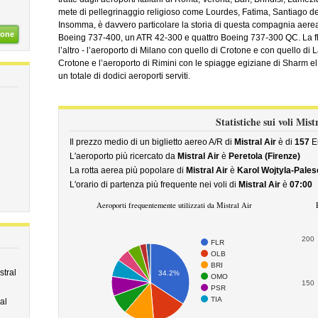
mete di pellegrinaggio religioso come Lourdes, Fatima, Santiago 
Insomma, è davvero particolare la storia di questa compagnia aere
ione
Boeing 737-400, un ATR 42-300 e quattro Boeing 737-300 QC. La flot
l’altro - l’aeroporto di Milano con quello di Crotone e con quello di
Crotone e l’aeroporto di Rimini con le spiagge egiziane di Sharm el S
un totale di dodici aeroporti serviti.
Statistiche sui voli Mist
Il prezzo medio di un biglietto aereo A/R di
Mistral Air
è di
157
E
L'aeroporto più ricercato da
Mistral Air
è
Peretola (Firenze)
La rotta aerea più popolare di
Mistral Air
è
Karol Wojtyla-Palese
L'orario di partenza più frequente nei voli di
Mistral Air
è
07:00
Aeroporti frequentemente utilizzati da Mistral Air
200
FLR
OLB
BRI
stral
34.2%
OMO
150
PSR
TIA
al