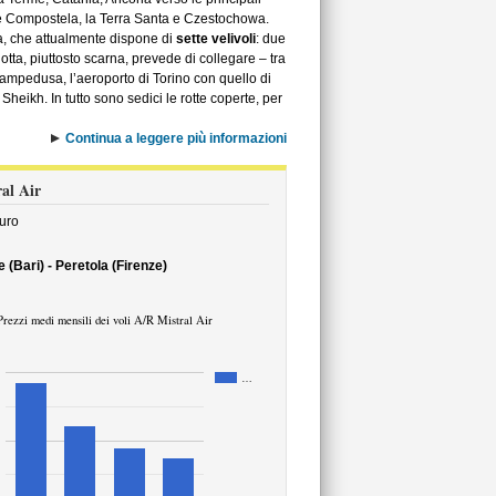
de Compostela, la Terra Santa e Czestochowa.
a, che attualmente dispone di
sette velivoli
: due
ta, piuttosto scarna, prevede di collegare – tra
 Lampedusa, l’aeroporto di Torino con quello di
heikh. In tutto sono sedici le rotte coperte, per
Continua a leggere più informazioni
ral Air
uro
 (Bari) - Peretola (Firenze)
Prezzi medi mensili dei voli A/R Mistral Air
…