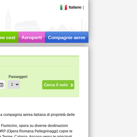
Italiano
|
low cost
Aeroporti
Compagnie aeree
Passeggeri
una compagnia aerea italiana di proprietà delle
 Fiumicino, opera su diverse destinazioni
n l'ORP (Opera Romana Pellegrinaggi) copre le
ia Terme, Catania, Ancona verso le principali