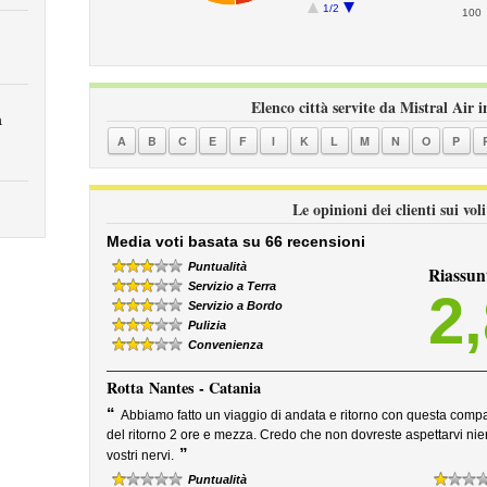
1/2
100
Elenco città servite da Mistral Air i
a
A
B
C
E
F
I
K
L
M
N
O
P
Le opinioni dei clienti sui vol
Media voti basata su 66 recensioni
Puntualità
Riassun
Servizio a Terra
2
Servizio a Bordo
Pulizia
Convenienza
Rotta
Nantes - Catania
“
Abbiamo fatto un viaggio di andata e ritorno con questa compagn
del ritorno 2 ore e mezza. Credo che non dovreste aspettarvi nien
”
vostri nervi.
Puntualità