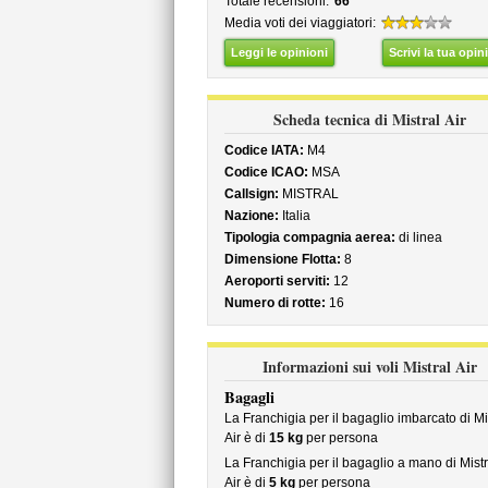
Totale recensioni:
66
Media voti dei viaggiatori:
Leggi le opinioni
Scrivi la tua opin
Scheda tecnica di Mistral Air
Codice IATA:
M4
Codice ICAO:
MSA
Callsign:
MISTRAL
Nazione:
Italia
Tipologia compagnia aerea:
di linea
Dimensione Flotta:
8
Aeroporti serviti:
12
Numero di rotte:
16
Informazioni sui voli Mistral Air
Bagagli
La Franchigia per il bagaglio imbarcato di Mi
Air è di
15 kg
per persona
La Franchigia per il bagaglio a mano di Mistr
Air è di
5 kg
per persona