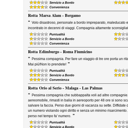
Servizio a Bordo
Convenienza
Rotta
Marsa Alam - Bergamo
“
Volo disastroso, personale a bordo impreparato, maleducato e 
incontrato in decenni di viaggi. Compagnia altamente sconsigliat
Puntualità
Servizio a Bordo
Convenienza
Rotta
Edimburgo - Roma Fiumicino
“
Pessima compagnia. Per fare un viaggio di tre ore porta un ritar
”
Mai più!Non lo prendete!
Puntualità
Servizio a Bordo
Convenienza
Rotta
Orio al Serio - Malaga - Las Palmas
“
Pessima compagnia che subbappalta voli ad altre compagnie.
aereomobile, rimasti in balia in aereoporto per 48 ore si sono scus
salvare la faccia. Perso due giorni di vacanza su sette. Diffidat
un numero violando ogni diritto e senza un minimo risarcimento. R
”
perso nel tempo fa' numero.
Puntualità
Servizio a Bordo