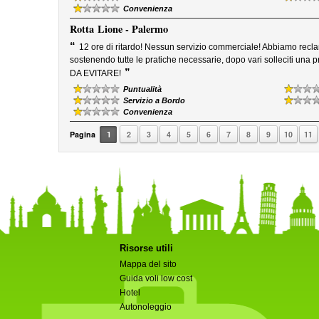
Convenienza
Rotta
Lione - Palermo
“
12 ore di ritardo! Nessun servizio commerciale! Abbiamo recl
sostenendo tutte le pratiche necessarie, dopo vari solleciti un
”
DA EVITARE!
Puntualità
Servizio a Bordo
Convenienza
Pagina
1
2
3
4
5
6
7
8
9
10
11
Risorse utili
Mappa del sito
Guida voli low cost
Hotel
Autonoleggio