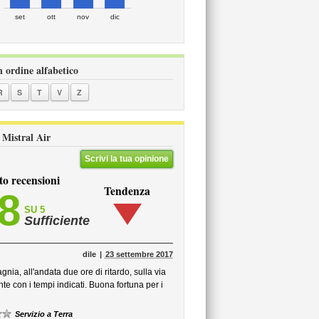
set
ott
nov
dic
n ordine alfabetico
R
S
T
V
Z
i Mistral Air
Scrivi la tua opinione
to recensioni
Tendenza
,8
SU 5
Sufficiente
dile
23 settembre 2017
ia, all'andata due ore di ritardo, sulla via
te con i tempi indicati. Buona fortuna per i
Servizio a Terra