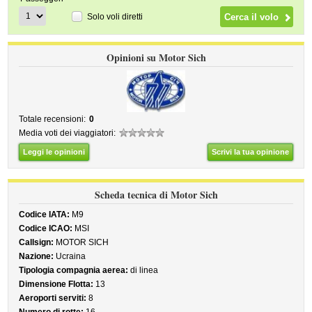
Solo voli diretti
Opinioni su Motor Sich
Totale recensioni:
0
Media voti dei viaggiatori:
Leggi le opinioni
Scrivi la tua opinione
Scheda tecnica di Motor Sich
Codice IATA:
M9
Codice ICAO:
MSI
Callsign:
MOTOR SICH
Nazione:
Ucraina
Tipologia compagnia aerea:
di linea
Dimensione Flotta:
13
Aeroporti serviti:
8