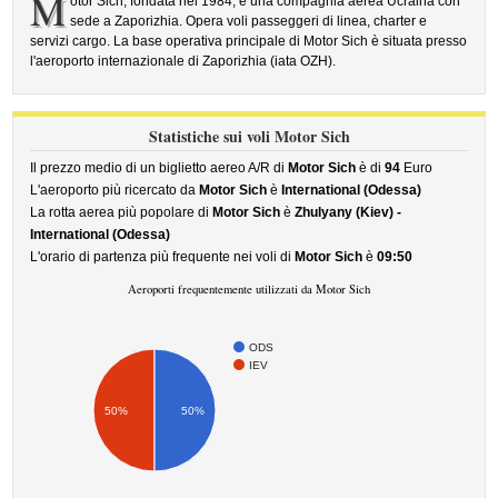
M
otor Sich, fondata nel 1984, è una compagnia aerea Ucraina con
sede a Zaporizhia. Opera voli passeggeri di linea, charter e
servizi cargo. La base operativa principale di Motor Sich è situata presso
l'aeroporto internazionale di Zaporizhia (iata OZH).
Statistiche sui voli Motor Sich
Il prezzo medio di un biglietto aereo A/R di
Motor Sich
è di
94
Euro
L'aeroporto più ricercato da
Motor Sich
è
International (Odessa)
La rotta aerea più popolare di
Motor Sich
è
Zhulyany (Kiev) -
International (Odessa)
L'orario di partenza più frequente nei voli di
Motor Sich
è
09:50
Aeroporti frequentemente utilizzati da Motor Sich
ODS
IEV
50%
50%