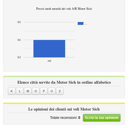
Prezzi medi mensili dei voli A/R Motor Sich
95
…
94
93
ott
Elenco città servite da Motor Sich in ordine alfabetico
K
L
M
O
P
U
Z
Le opinioni dei clienti sui voli Motor Sich
Totale recensioni:
0
Scrivi la tua opinione