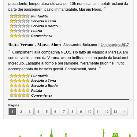
precedente, temperatura elevata per 10h nonostante i ripetuti reclami da
”
parte dei passeggeri, pasto immangiabile. Mai più Neos.
Puntualità
Servizio a Terra
Servizio a Bordo
Pulizia
Convenienza
Rotta
Verona - Marsa Alam
Alessandro Beltrame
14 dicembre 2017
“
Complimenti alla compagnia NEOS. Ho fatto un viaggio a Marsa Alam
con un vostro aereo da Verona, aereo bellissimo e un pasto da lasciarmi
incredulo. Lasagne al forno e poi salmone, "veramente buoni" e il tutto
”
accompagnato da hostess gentili. Complimenti, bravi.
Puntualità
Servizio a Terra
Servizio a Bordo
Pulizia
Convenienza
Pagina
1
2
3
4
5
6
7
8
9
10
11
12
13
14