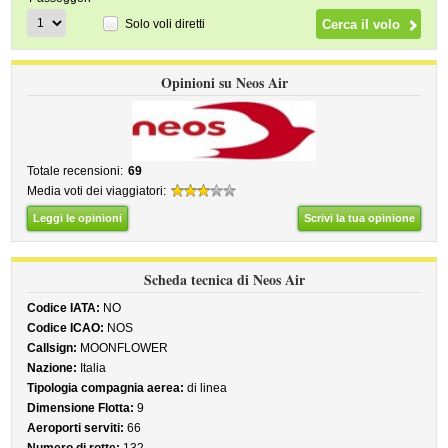
Solo voli diretti
Opinioni su Neos Air
Totale recensioni:
69
Media voti dei viaggiatori:
Leggi le opinioni
Scrivi la tua opinione
Scheda tecnica di Neos Air
Codice IATA:
NO
Codice ICAO:
NOS
Callsign:
MOONFLOWER
Nazione:
Italia
Tipologia compagnia aerea:
di linea
Dimensione Flotta:
9
Aeroporti serviti:
66