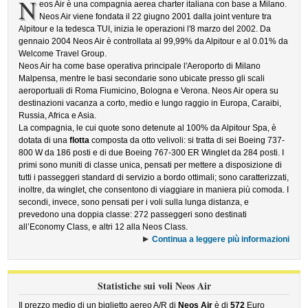
N
eos Air è una compagnia aerea charter italiana con base a Milano.
Neos Air viene fondata il 22 giugno 2001 dalla joint venture tra
Alpitour e la tedesca TUI, inizia le operazioni l'8 marzo del 2002. Da
gennaio 2004 Neos Air è controllata al 99,99% da Alpitour e al 0.01% da
Welcome Travel Group.
Neos Air ha come base operativa principale l'Aeroporto di Milano
Malpensa, mentre le basi secondarie sono ubicate presso gli scali
aeroportuali di Roma Fiumicino, Bologna e Verona. Neos Air opera su
destinazioni vacanza a corto, medio e lungo raggio in Europa, Caraibi,
Russia, Africa e Asia.
La compagnia, le cui quote sono detenute al 100% da Alpitour Spa, è
dotata di una
flotta
composta da otto velivoli: si tratta di sei Boeing 737-
800 W da 186 posti e di due Boeing 767-300 ER Winglet da 284 posti. I
primi sono muniti di classe unica, pensati per mettere a disposizione di
tutti i passeggeri standard di servizio a bordo ottimali; sono caratterizzati,
inoltre, da winglet, che consentono di viaggiare in maniera più comoda. I
secondi, invece, sono pensati per i voli sulla lunga distanza, e
prevedono una doppia classe: 272 passeggeri sono destinati
all’Economy Class, e altri 12 alla Neos Class.
Continua a leggere più informazioni
Statistiche sui voli Neos Air
Il prezzo medio di un biglietto aereo A/R di
Neos Air
è di
572
Euro