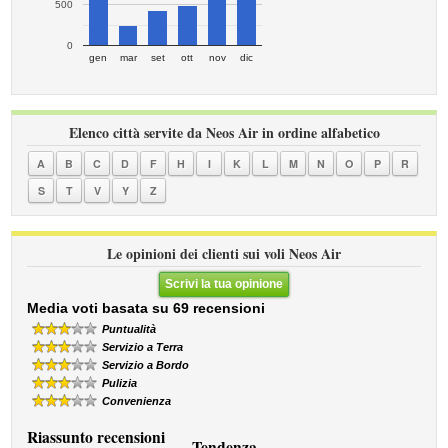
500
0
gen
mar
set
ott
nov
dic
Elenco città servite da Neos Air in ordine alfabetico
A
B
C
D
F
H
I
K
L
M
N
O
P
R
S
T
V
Y
Z
Le opinioni dei clienti sui voli Neos Air
Scrivi la tua opinione
Media voti basata su 69 recensioni
Puntualità
Servizio a Terra
Servizio a Bordo
Pulizia
Convenienza
Riassunto recensioni
Tendenza