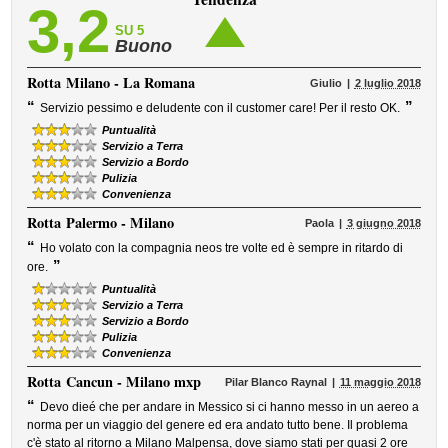
3,2
SU 5
Buono
Rotta
Milano - La Romana
Giulio
2 luglio 2018
“
”
Servizio pessimo e deludente con il customer care! Per il resto OK.
Puntualità
Servizio a Terra
Servizio a Bordo
Pulizia
Convenienza
Rotta
Palermo - Milano
Paola
3 giugno 2018
“
Ho volato con la compagnia neos tre volte ed è sempre in ritardo di
”
ore.
Puntualità
Servizio a Terra
Servizio a Bordo
Pulizia
Convenienza
Rotta
Cancun - Milano mxp
Pilar Blanco Raynal
11 maggio 2018
“
Devo dieé che per andare in Messico si ci hanno messo in un aereo a
norma per un viaggio del genere ed era andato tutto bene. Il problema
c'è stato al ritorno a Milano Malpensa, dove siamo stati per quasi 2 ore