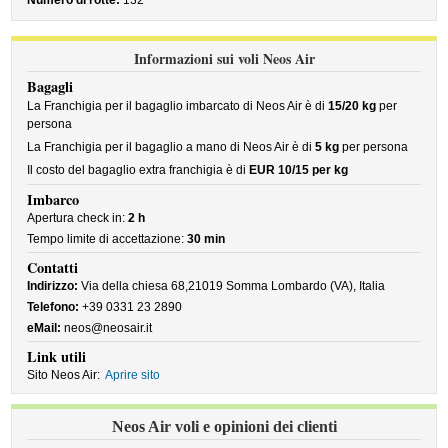
Numero di rotte:
132
Informazioni sui voli Neos Air
Bagagli
La Franchigia per il bagaglio imbarcato di Neos Air è di
15/20 kg
per
persona
La Franchigia per il bagaglio a mano di Neos Air è di
5 kg
per persona
Il costo del bagaglio extra franchigia è di
EUR 10/15 per kg
Imbarco
Apertura check in:
2 h
Tempo limite di accettazione:
30 min
Contatti
Indirizzo:
Via della chiesa 68,21019 Somma Lombardo (VA), Italia
Telefono:
+39 0331 23 2890
eMail:
neos@neosair.it
Link utili
Sito Neos Air:
Aprire sito
Neos Air voli e opinioni dei clienti