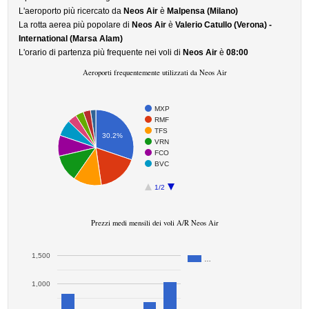
L'aeroporto più ricercato da
Neos Air
è
Malpensa (Milano)
La rotta aerea più popolare di
Neos Air
è
Valerio Catullo (Verona) -
International (Marsa Alam)
L'orario di partenza più frequente nei voli di
Neos Air
è
08:00
Aeroporti frequentemente utilizzati da Neos Air
MXP
RMF
TFS
30.2%
VRN
FCO
BVC
1/2
Prezzi medi mensili dei voli A/R Neos Air
1,500
…
1,000