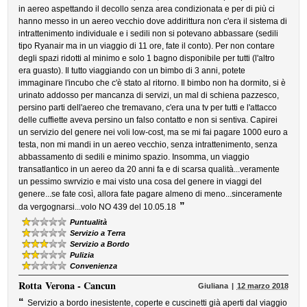
in aereo aspettando il decollo senza area condizionata e per di più ci
hanno messo in un aereo vecchio dove addirittura non c'era il sistema di
intrattenimento individuale e i sedili non si potevano abbassare (sedili
tipo Ryanair ma in un viaggio di 11 ore, fate il conto). Per non contare
degli spazi ridotti al minimo e solo 1 bagno disponibile per tutti (l'altro
era guasto). Il tutto viaggiando con un bimbo di 3 anni, potete
immaginare l'incubo che c'è stato al ritorno. Il bimbo non ha dormito, si è
urinato addosso per mancanza di servizi, un mal di schiena pazzesco,
persino parti dell'aereo che tremavano, c'era una tv per tutti e l'attacco
delle cuffiette aveva persino un falso contatto e non si sentiva. Capirei
un servizio del genere nei voli low-cost, ma se mi fai pagare 1000 euro a
testa, non mi mandi in un aereo vecchio, senza intrattenimento, senza
abbassamento di sedili e minimo spazio. Insomma, un viaggio
transatlantico in un aereo da 20 anni fa e di scarsa qualità...veramente
un pessimo swrvizio e mai visto una cosa del genere in viaggi del
genere...se fate così, allora fate pagare almeno di meno...sinceramente
”
da vergognarsi...volo NO 439 del 10.05.18
Puntualità
Servizio a Terra
Servizio a Bordo
Pulizia
Convenienza
Rotta
Verona - Cancun
Giuliana
12 marzo 2018
“
Servizio a bordo inesistente, coperte e cuscinetti già aperti dal viaggio