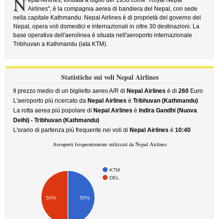
N
epal Airlines, fondata a luglio del 1958 come "Royal Nepal
Airlines", è la compagnia aerea di bandiera del Nepal, con sede
nella capitale Kathmandu. Nepal Airlines è di proprietà del governo del
Nepal, opera voli domestici e internazionali in oltre 30 destinazioni. La
base operativa dell'aerolinea è situata nell'aeroporto internazionale
Tribhuvan a Kathmandu (iata KTM).
Statistiche sui voli Nepal Airlines
Il prezzo medio di un biglietto aereo A/R di
Nepal Airlines
è di
260
Euro
L'aeroporto più ricercato da
Nepal Airlines
è
Tribhuvan (Kathmandu)
La rotta aerea più popolare di
Nepal Airlines
è
Indira Gandhi (Nuova
Delhi) - Tribhuvan (Kathmandu)
L'orario di partenza più frequente nei voli di
Nepal Airlines
è
10:40
Aeroporti frequentemente utilizzati da Nepal Airlines
KTM
DEL
50%
50%