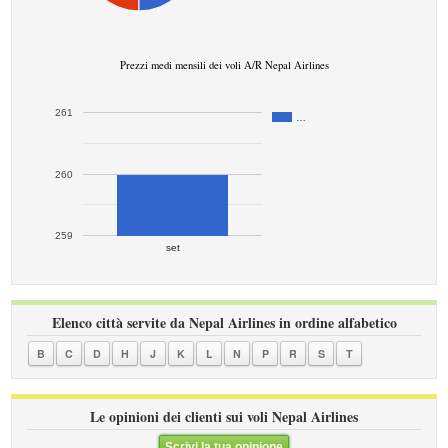
Prezzi medi mensili dei voli A/R Nepal Airlines
261
…
260
259
set
Elenco città servite da Nepal Airlines in ordine alfabetico
B
C
D
H
J
K
L
N
P
R
S
T
Le opinioni dei clienti sui voli Nepal Airlines
Scrivi la tua opinione