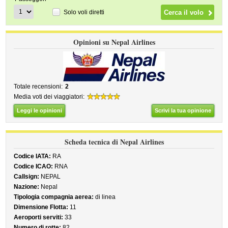
Solo voli diretti
Opinioni su Nepal Airlines
Totale recensioni:
2
Media voti dei viaggiatori:
Leggi le opinioni
Scrivi la tua opinione
Scheda tecnica di Nepal Airlines
Codice IATA:
RA
Codice ICAO:
RNA
Callsign:
NEPAL
Nazione:
Nepal
Tipologia compagnia aerea:
di linea
Dimensione Flotta:
11
Aeroporti serviti:
33
Numero di rotte:
82