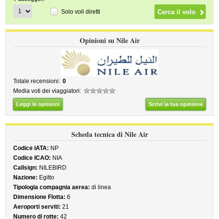
Solo voli diretti
Opinioni su Nile Air
Totale recensioni:
0
Media voti dei viaggiatori:
Leggi le opinioni
Scrivi la tua opinione
Scheda tecnica di Nile Air
Codice IATA:
NP
Codice ICAO:
NIA
Callsign:
NILEBIRD
Nazione:
Egitto
Tipologia compagnia aerea:
di linea
Dimensione Flotta:
6
Aeroporti serviti:
21
Numero di rotte:
42