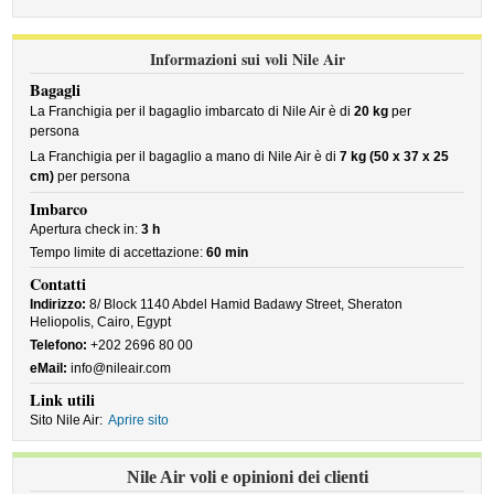
Informazioni sui voli Nile Air
Bagagli
La Franchigia per il bagaglio imbarcato di Nile Air è di
20 kg
per
persona
La Franchigia per il bagaglio a mano di Nile Air è di
7 kg (50 x 37 x 25
cm)
per persona
Imbarco
Apertura check in:
3 h
Tempo limite di accettazione:
60 min
Contatti
Indirizzo:
8/ Block 1140 Abdel Hamid Badawy Street, Sheraton
Heliopolis, Cairo, Egypt
Telefono:
+202 2696 80 00
eMail:
info@nileair.com
Link utili
Sito Nile Air:
Aprire sito
Nile Air voli e opinioni dei clienti