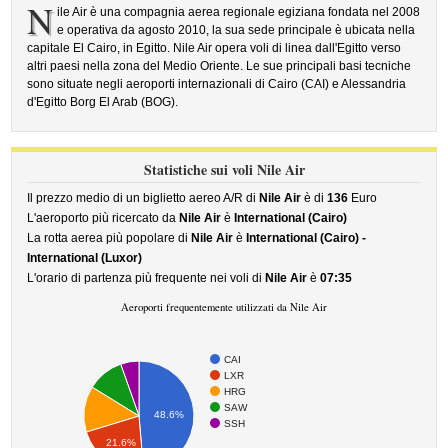
N
ile Air è una compagnia aerea regionale egiziana fondata nel 2008
e operativa da agosto 2010, la sua sede principale è ubicata nella
capitale El Cairo, in Egitto. Nile Air opera voli di linea dall'Egitto verso
altri paesi nella zona del Medio Oriente. Le sue principali basi tecniche
sono situate negli aeroporti internazionali di Cairo (CAI) e Alessandria
d'Egitto Borg El Arab (BOG).
Statistiche sui voli Nile Air
Il prezzo medio di un biglietto aereo A/R di
Nile Air
è di
136
Euro
L'aeroporto più ricercato da
Nile Air
è
International (Cairo)
La rotta aerea più popolare di
Nile Air
è
International (Cairo) -
International (Luxor)
L'orario di partenza più frequente nei voli di
Nile Air
è
07:35
Aeroporti frequentemente utilizzati da Nile Air
CAI
LXR
HRG
SAW
48.6%
SSH
21.6%