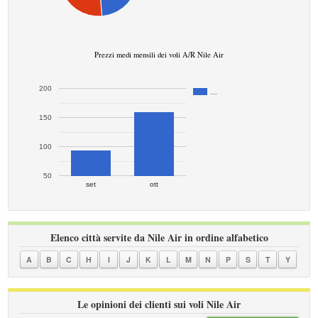
Prezzi medi mensili dei voli A/R Nile Air
200
…
150
100
50
set
ott
Elenco città servite da Nile Air in ordine alfabetico
A
B
C
H
I
J
K
L
M
N
P
S
T
Y
Le opinioni dei clienti sui voli Nile Air