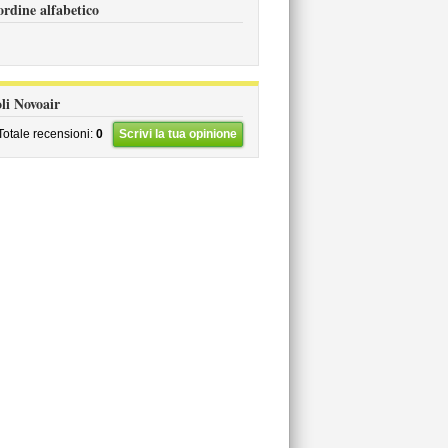
ordine alfabetico
oli Novoair
Totale recensioni:
0
Scrivi la tua opinione