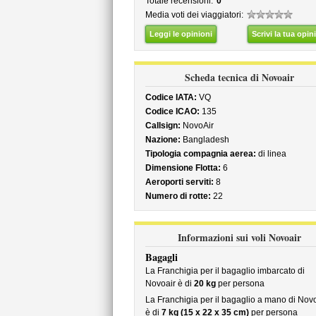
Totale recensioni:
0
Media voti dei viaggiatori:
Leggi le opinioni
Scrivi la tua opin
Scheda tecnica di Novoair
Codice IATA:
VQ
Codice ICAO:
135
Callsign:
NovoAir
Nazione:
Bangladesh
Tipologia compagnia aerea:
di linea
Dimensione Flotta:
6
Aeroporti serviti:
8
Numero di rotte:
22
Informazioni sui voli Novoair
Bagagli
La Franchigia per il bagaglio imbarcato di
Novoair è di
20 kg
per persona
La Franchigia per il bagaglio a mano di Novo
è di
7 kg (15 x 22 x 35 cm)
per persona