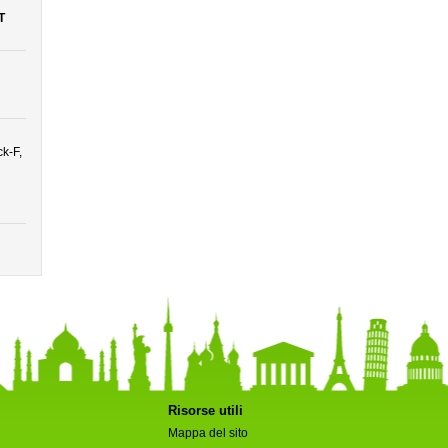
T
k-F,
Risorse utili
Mappa del sito