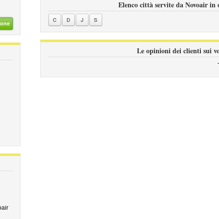
Elenco città servite da Novoair in 
C
D
J
S
ione
Le opinioni dei clienti sui v
air