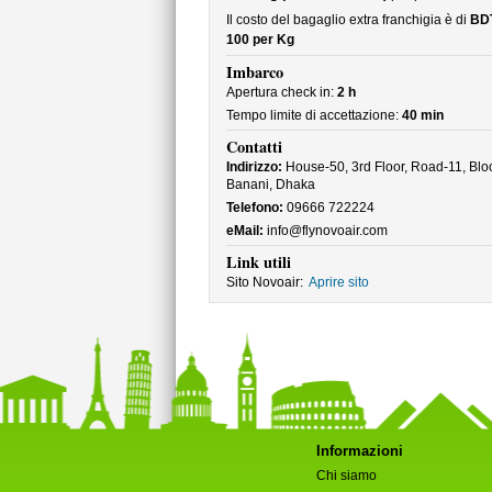
Il costo del bagaglio extra franchigia è di
BD
100 per Kg
Imbarco
Apertura check in:
2 h
Tempo limite di accettazione:
40 min
Contatti
Indirizzo:
House-50, 3rd Floor, Road-11, Bloc
Banani, Dhaka
Telefono:
09666 722224
eMail:
info@flynovoair.com
Link utili
Sito Novoair:
Aprire sito
Informazioni
Chi siamo