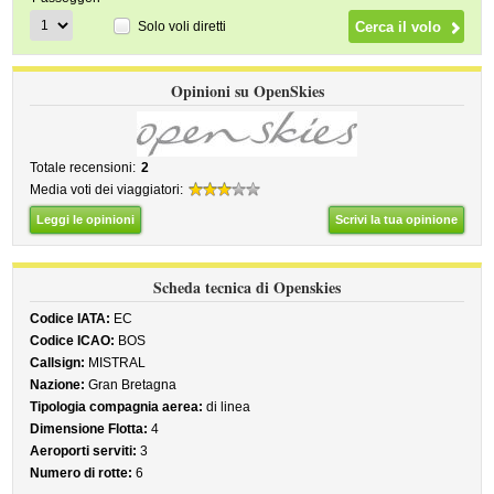
Solo voli diretti
Opinioni su OpenSkies
Totale recensioni:
2
Media voti dei viaggiatori:
Leggi le opinioni
Scrivi la tua opinione
Scheda tecnica di Openskies
Codice IATA:
EC
Codice ICAO:
BOS
Callsign:
MISTRAL
Nazione:
Gran Bretagna
Tipologia compagnia aerea:
di linea
Dimensione Flotta:
4
Aeroporti serviti:
3
Numero di rotte:
6