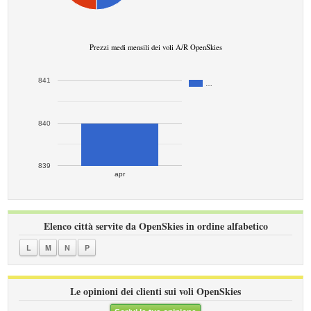
Prezzi medi mensili dei voli A/R OpenSkies
841
…
840
839
apr
Elenco città servite da OpenSkies in ordine alfabetico
L
M
N
P
Le opinioni dei clienti sui voli OpenSkies