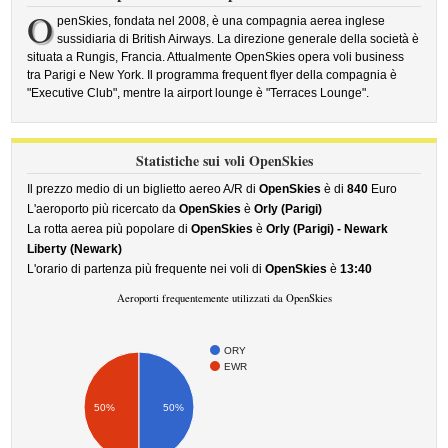
O
penSkies, fondata nel 2008, è una compagnia aerea inglese
sussidiaria di British Airways. La direzione generale della società è
situata a Rungis, Francia. Attualmente OpenSkies opera voli business
tra Parigi e New York. Il programma frequent flyer della compagnia è
"Executive Club", mentre la airport lounge è "Terraces Lounge".
Statistiche sui voli OpenSkies
Il prezzo medio di un biglietto aereo A/R di
OpenSkies
è di
840
Euro
L'aeroporto più ricercato da
OpenSkies
è
Orly (Parigi)
La rotta aerea più popolare di
OpenSkies
è
Orly (Parigi) - Newark
Liberty (Newark)
L'orario di partenza più frequente nei voli di
OpenSkies
è
13:40
Aeroporti frequentemente utilizzati da OpenSkies
ORY
EWR
50%
50%