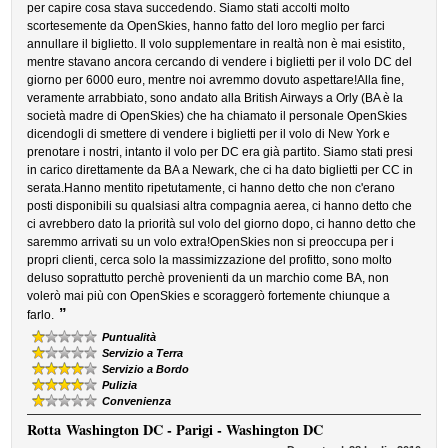
per capire cosa stava succedendo. Siamo stati accolti molto
scortesemente da OpenSkies, hanno fatto del loro meglio per farci
annullare il biglietto. Il volo supplementare in realtà non è mai esistito,
mentre stavano ancora cercando di vendere i biglietti per il volo DC del
giorno per 6000 euro, mentre noi avremmo dovuto aspettare!Alla fine,
veramente arrabbiato, sono andato alla British Airways a Orly (BA è la
società madre di OpenSkies) che ha chiamato il personale OpenSkies
dicendogli di smettere di vendere i biglietti per il volo di New York e
prenotare i nostri, intanto il volo per DC era già partito. Siamo stati presi
in carico direttamente da BA a Newark, che ci ha dato biglietti per CC in
serata.Hanno mentito ripetutamente, ci hanno detto che non c'erano
posti disponibili su qualsiasi altra compagnia aerea, ci hanno detto che
ci avrebbero dato la priorità sul volo del giorno dopo, ci hanno detto che
saremmo arrivati su un volo extra!OpenSkies non si preoccupa per i
propri clienti, cerca solo la massimizzazione del profitto, sono molto
deluso soprattutto perchè provenienti da un marchio come BA, non
volerò mai più con OpenSkies e scoraggerò fortemente chiunque a
”
farlo.
Puntualità
Servizio a Terra
Servizio a Bordo
Pulizia
Convenienza
Rotta
Washington DC - Parigi - Washington DC