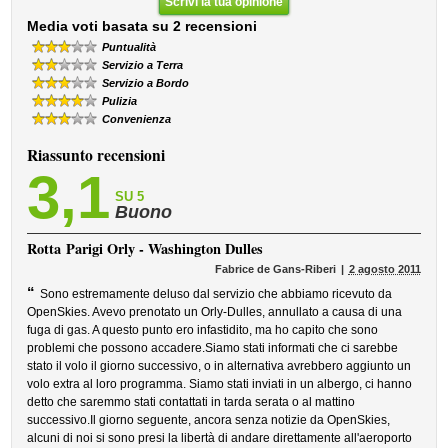
Scrivi la tua opinione
Media voti basata su 2 recensioni
Puntualità
Servizio a Terra
Servizio a Bordo
Pulizia
Convenienza
Riassunto recensioni
3,1
SU 5
Buono
Rotta
Parigi Orly - Washington Dulles
Fabrice de Gans-Riberi
2 agosto 2011
“
Sono estremamente deluso dal servizio che abbiamo ricevuto da
OpenSkies. Avevo prenotato un Orly-Dulles, annullato a causa di una
fuga di gas. A questo punto ero infastidito, ma ho capito che sono
problemi che possono accadere.Siamo stati informati che ci sarebbe
stato il volo il giorno successivo, o in alternativa avrebbero aggiunto un
volo extra al loro programma. Siamo stati inviati in un albergo, ci hanno
detto che saremmo stati contattati in tarda serata o al mattino
successivo.Il giorno seguente, ancora senza notizie da OpenSkies,
alcuni di noi si sono presi la libertà di andare direttamente all'aeroporto