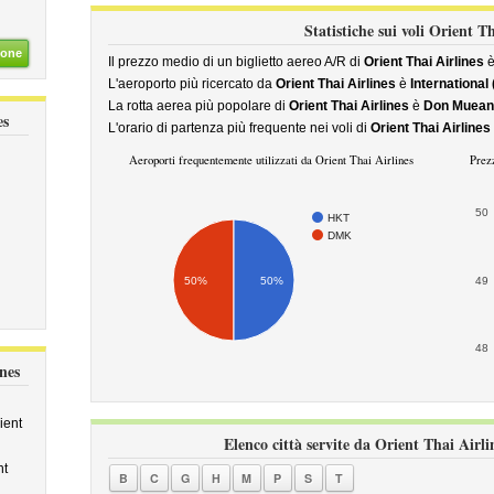
Statistiche sui voli Orient T
ione
Il prezzo medio di un biglietto aereo A/R di
Orient Thai Airlines
è
L'aeroporto più ricercato da
Orient Thai Airlines
è
International
La rotta aerea più popolare di
Orient Thai Airlines
è
Don Mueang
es
L'orario di partenza più frequente nei voli di
Orient Thai Airlines
Aeroporti frequentemente utilizzati da Orient Thai Airlines
Prezz
50
HKT
DMK
50%
50%
49
48
nes
ient
Elenco città servite da Orient Thai Airli
nt
B
C
G
H
M
P
S
T