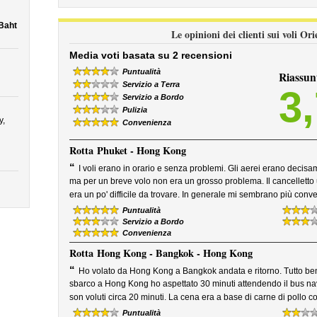
Baht
Le opinioni dei clienti sui voli Or
Media voti basata su 2 recensioni
Puntualità
Riassun
Servizio a Terra
3
Servizio a Bordo
Pulizia
y,
Convenienza
Rotta
Phuket - Hong Kong
“
I voli erano in orario e senza problemi. Gli aerei erano decisa
ma per un breve volo non era un grosso problema. Il cancelletto 
era un po' difficile da trovare. In generale mi sembrano più conve
Puntualità
Servizio a Bordo
Convenienza
Rotta
Hong Kong - Bangkok - Hong Kong
“
Ho volato da Hong Kong a Bangkok andata e ritorno. Tutto ben
sbarco a Hong Kong ho aspettato 30 minuti attendendo il bus navet
son voluti circa 20 minuti. La cena era a base di carne di pollo co
Puntualità