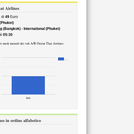
hai Airlines
 di
49
Euro
 (Phuket)
 (Bangkok) - International (Phuket)
è
05:30
i medi mensili dei voli A/R Orient Thai Airlines
…
feb
nes in ordine alfabetico