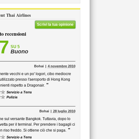
ient Thai Airlines
Scrivi la tua opinione
to recensioni
,7
SU 5
Buono
Bohai
4 novembre 2010
mente vecchi e un po' logori, cibo mediocre
utilizzato presso l'aeroporto di Hong Kong
”
nienti rispetto a Dragonair.
Servizio a Terra
Pulizia
Bohai
28 luglio 2010
e sul versante Bangkok. Tuttavia, dopo lo
ta per il terminal. Per prendere i bagagli ci
”
n riso freddo. Si ottiene ciò che si paga.
Servizio a Terra