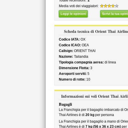
Totale recensioni:
2
Media voti dei viaggiatori:
Leggi le opinioni
Scrivi la tua opin
Scheda tecnica di Orient Thai Airlin
Codice IATA:
OX
Codice ICAO:
OEA
Callsign:
ORIENT THAI
Nazione:
Tailandia
Tipologia compagnia aerea:
di linea
Dimensione Flotta:
3
Aeroporti serviti:
5
Numero di rotte:
10
Informazioni sui voli Orient Thai Airli
Bagagli
La Franchigia per il bagaglio imbarcato di Or
Thai Airlines è di
20 kg
per persona
La Franchigia per il bagaglio a mano di Orie
Thai Airlines è di
7 kg (56 x 36 x 23 cm)
per